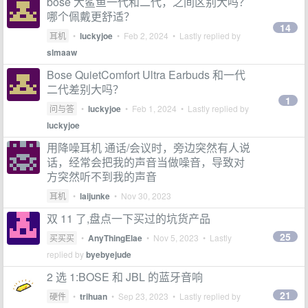
bose 大鲨鱼一代和二代，之间区别大吗？
哪个佩戴更舒适？
14
耳机
•
luckyjoe
•
Feb 2, 2024
• Lastly replied by
slmaaw
Bose QuietComfort Ultra Earbuds 和一代
二代差别大吗？
1
问与答
•
luckyjoe
•
Feb 1, 2024
• Lastly replied by
luckyjoe
用降噪耳机 通话/会议时，旁边突然有人说
话，经常会把我的声音当做噪音，导致对
方突然听不到我的声音
耳机
•
laijunke
•
Nov 30, 2023
双 11 了,盘点一下买过的坑货产品
25
买买买
•
AnyThingElae
•
Nov 5, 2023
• Lastly
replied by
byebyejude
2 选 1:BOSE 和 JBL 的蓝牙音响
21
硬件
•
trihuan
•
Sep 23, 2023
• Lastly replied by