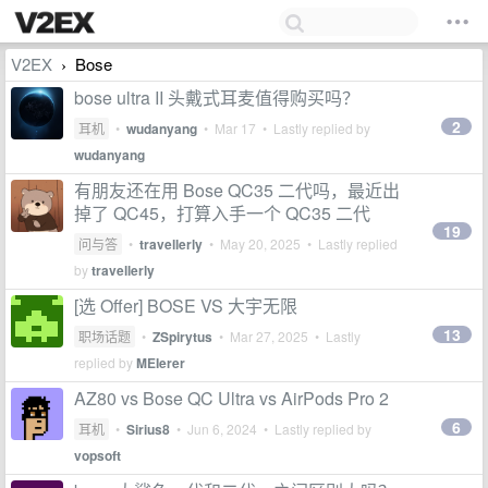
V2EX
Bose
›
bose ultra II 头戴式耳麦值得购买吗？
2
耳机
•
wudanyang
•
Mar 17
• Lastly replied by
wudanyang
有朋友还在用 Bose QC35 二代吗，最近出
掉了 QC45，打算入手一个 QC35 二代
19
问与答
•
travellerly
•
May 20, 2025
• Lastly replied
by
travellerly
[选 Offer] BOSE VS 大宇无限
13
职场话题
•
ZSpirytus
•
Mar 27, 2025
• Lastly
replied by
MEIerer
AZ80 vs Bose QC Ultra vs AirPods Pro 2
6
耳机
•
Sirius8
•
Jun 6, 2024
• Lastly replied by
vopsoft