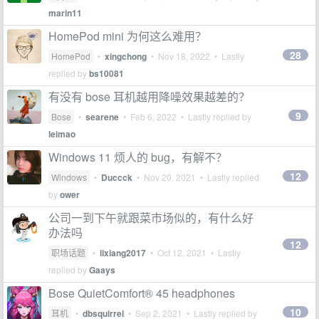
marin11
HomePod mini 为何这么难用？
28
HomePod
•
xingchong
•
Nov 18, 2022
• Lastly
replied by
bs10081
有没有 bose 耳机越用降噪效果越差的？
9
Bose
•
searene
•
Feb 6, 2022
• Lastly replied by
leimao
Windows 11 烦人的 bug，有解不？
12
Windows
•
Duccck
•
Nov 20, 2021
• Lastly replied
by
ower
公司一到下午就跟菜市场似的，有什么好
办法吗
12
职场话题
•
lixiang2017
•
Oct 12, 2021
• Lastly
replied by
Gaays
Bose QuietComfort® 45 headphones
10
耳机
•
dbsquirrel
•
Sep 2, 2021
• Lastly replied by