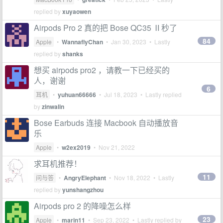
replied by
xuyaowen
Airpods Pro 2 真的把 Bose QC35 Ⅱ秒了
84
Apple
•
WannaflyChan
•
Jan 30, 2023
• Lastly
replied by
shanks
想买 airpods pro2 ，请教一下已经买的
人，谢谢
6
耳机
•
yuhuan66666
•
Jul 18, 2023
• Lastly replied
by
zinwalin
Bose Earbuds 连接 Macbook 自动播放音
乐
Apple
•
w2ex2019
•
Nov 21, 2022
求耳机推荐！
11
问与答
•
AngryElephant
•
Nov 18, 2022
• Lastly
replied by
yunshangzhou
Airpods pro 2 的降噪怎么样
23
Apple
•
marin11
•
Sep 23, 2022
• Lastly replied by