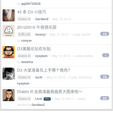
by
qq286735628
45 条 D3 小技巧
Diablo III
•
GordianZ
•
May 15, 2012
20120515 午夜俱乐部
19
天黑以后
•
fanzeyi
•
May 15, 2012
• Lastly replied
by
caoyue
D3美服论坛欢乐贴
1
Diablo III
•
eyeplum
•
May 14, 2012
• Lastly replied
by
weakfox
D3 大家准备先上手哪个角色?
16
Diablo III
•
lucifr
•
May 14, 2012
• Lastly replied by
eyeplum
Diablo III 全高清最高画质大图来啦～
33
Diablo III
•
Livid
•
Sep 12, 2011
• Lastly
PRO
replied by
GordianZ