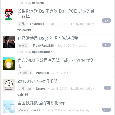
replied by
cchange
如果你喜欢 D2 不喜欢 D3，POE 是你的最
佳选择。
15
游戏
•
chuangbo
•
Aug 21, 2014
• Lastly replied by
weicaizhi
有经常使用 D3.js 的吗？说说感受
13
程序员
•
FrankFang128
•
Mar 3, 2015
• Lastly
replied by
spacewander
官方的D3下载程序无法下载，挂VPN也没
用
Diablo III
•
Pandroid
•
Jan 17, 2013
20130104 午夜俱乐部
6
天黑以后
•
fanzeyi
•
Jan 4, 2013
• Lastly replied by
cxh116
全国铁路数据的可视化app
39
Meteor
•
loddit
•
Dec 9, 2012
• Lastly replied by