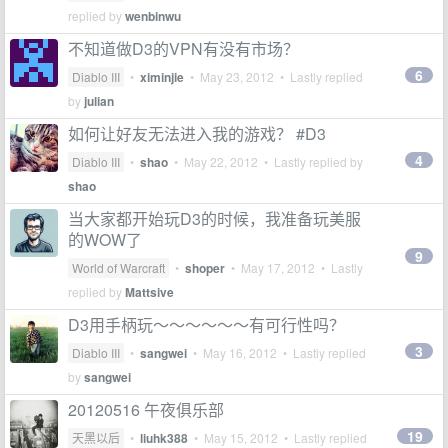
replied by
wenbinwu
不知道做D3的VPN有没有市场？
6
Diablo III
•
ximinjie
•
May 23, 2012
• Lastly replied
by
julian
如何让好友无法进入我的游戏？ #D3
4
Diablo III
•
shao
•
May 22, 2012
• Lastly replied by
shao
当大家都开始玩D3的时候，我准备玩美服
的WOW了
9
World of Warcraft
•
shoper
•
May 17, 2012
• Lastly
replied by
Mattsive
D3用手柄玩～～～～～～有可行性吗？
3
Diablo III
•
sangwei
•
May 16, 2012
• Lastly replied
by
sangwei
20120516 午夜俱乐部
19
天黑以后
•
liuhk388
•
May 15, 2012
• Lastly replied