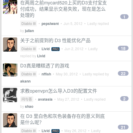
在两周之前mycard520上买的D3支付宝支
付成功，结果显示交易失败，现在是怎么
处理的
1
Diablo III
•
pepsiwant
•
Jun 5, 2012
• Lastly replied
by
julian
关于之前提到的 D3 性能优化产品
18
Diablo III
•
Livid
•
Jun 2, 2012
• Lastly
PRO
replied by
Livid
D3真是糟糕透了的游戏
22
Diablo III
•
nffish
•
May 30, 2012
• Lastly replied by
akann
求教openvpn怎么导入D3的配置文件
2
问与答
•
avatasia
•
May 27, 2012
• Lastly replied
by
shao
在 D3 里白色和灰色装备存在的意义到底
是什么呢？
21
Diablo III
•
Livid
•
May 26, 2012
• Lastly
PRO