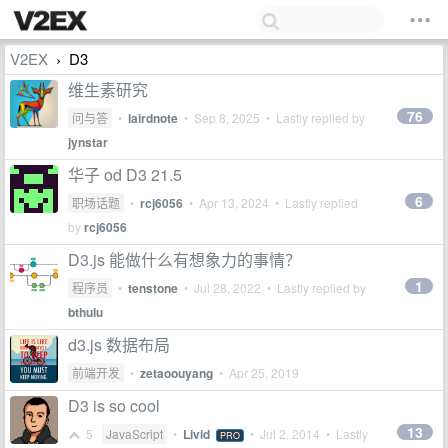
V2EX
D3
›
维生素研究
76
问与答
•
lairdnote
•
Sep 8, 2025
• Lastly replied by
jynstar
华子 od D3 21.5
6
职场话题
•
rcj6056
•
Apr 13, 2024
• Lastly replied
by
rcj6056
D3.js 能做什么有想象力的事情？
1
程序员
•
tenstone
•
Jul 28, 2022
• Lastly replied by
bthulu
d3.js 数据布局
前端开发
•
zetaoouyang
•
Apr 25, 2019
D3 is so cool
13
5
JavaScript
•
Livid
•
Jul 2, 2014
• Lastly
PRO