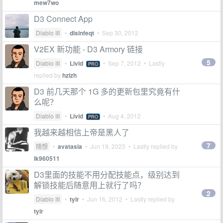
mew7wo
D3 Connect App
Diablo III
•
disinfeqt
•
Sep 30, 2012
V2EX 新功能 - D3 Armory 链接
5
Diablo III
•
Livid
•
Sep 7, 2012
• Lastly
PRO
replied by
hzlzh
D3 前几天那个 1G 多的更新包里究竟有什
么呢？
Diablo III
•
Livid
•
Aug 4, 2012
PRO
我越来越相信上帝是黑人了
7
随想
•
avatasia
•
Jun 19, 2023
• Lastly replied by
lk960511
D3里面的技能不用分配技能点，级别达到
解锁技能后随意用上就行了吗？
2
Diablo III
•
tylr
•
Jun 16, 2012
• Lastly replied by
tylr