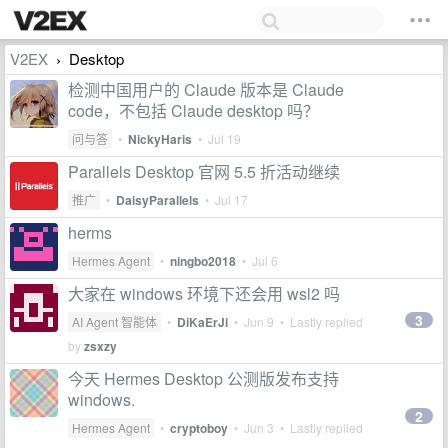
V2EX
Desktop
›
检测中国用户的 Claude 版本是 Claude
code，不包括 Claude desktop 吗？
问与答
•
NickyHaris
•
Jul 19
Parallels Desktop 官网 5.5 折活动继续
推广
•
DaisyParallels
•
Jul 17
herms
Hermes Agent
•
ningbo2018
•
Jul 6
大家在 windows 环境下还会用 wsl2 吗
3
AI Agent 智能体
•
DiKaErJi
•
Jun 9
• Lastly replied
by
zsxzy
今天 Hermes Desktop 公测版发布支持
windows.
2
Hermes Agent
•
cryptoboy
•
Jun 3
• Lastly replied