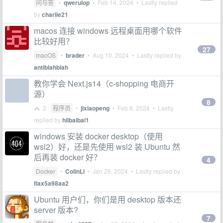
问与答
•
qweruiop
•
Feb 14, 2024
• Lastly replied
by
charlie21
macos 连接 windows 远程桌面用哪个软件
比较好用？
27
macOS
•
brader
•
Aug 10, 2024
• Lastly replied by
antiblahblah
教你学会 Next.js14（c-shopping 电商开
源）
8
2
程序员
•
jixiaopeng
•
Feb 8, 2024
• Lastly
replied by
hlibaibai1
windows 安装 docker desktop（使用
wsl2）好，还是先使用 wsl2 装 Ubuntu 然
后再装 docker 好？
4
Docker
•
ColinLi
•
Jan 26, 2024
• Lastly replied by
flax5a98aa2
Ubuntu 用户们，你们是用 desktop 版本还
server 版本?
7