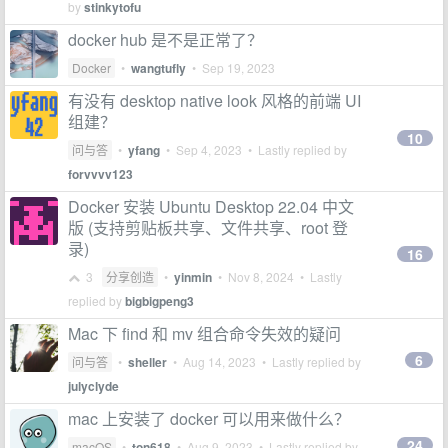
by
stinkytofu
docker hub 是不是正常了？
Docker
•
wangtufly
•
Sep 19, 2023
有没有 desktop native look 风格的前端 UI
组建？
10
问与答
•
yfang
•
Sep 4, 2023
• Lastly replied by
forvvvv123
Docker 安装 Ubuntu Desktop 22.04 中文
版 (支持剪贴板共享、文件共享、root 登
录)
16
3
分享创造
•
yinmin
•
Nov 8, 2024
• Lastly
replied by
bigbigpeng3
Mac 下 find 和 mv 组合命令失效的疑问
6
问与答
•
sheller
•
Aug 14, 2023
• Lastly replied by
julyclyde
mac 上安装了 docker 可以用来做什么？
24
macOS
•
ton618
•
Aug 9, 2023
• Lastly replied by