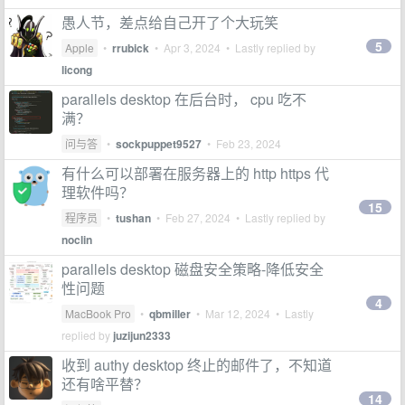
愚人节，差点给自己开了个大玩笑
5
Apple
•
rrubick
•
Apr 3, 2024
• Lastly replied by
licong
parallels desktop 在后台时， cpu 吃不
满？
问与答
•
sockpuppet9527
•
Feb 23, 2024
有什么可以部署在服务器上的 http https 代
理软件吗？
15
程序员
•
tushan
•
Feb 27, 2024
• Lastly replied by
noclin
parallels desktop 磁盘安全策略-降低安全
性问题
4
MacBook Pro
•
qbmiller
•
Mar 12, 2024
• Lastly
replied by
juzijun2333
收到 authy desktop 终止的邮件了，不知道
还有啥平替？
14