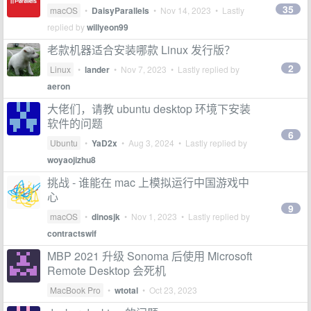
35
macOS
•
DaisyParallels
•
Nov 14, 2023
• Lastly
replied by
willyeon99
老款机器适合安装哪款 Linux 发行版？
2
Linux
•
lander
•
Nov 7, 2023
• Lastly replied by
aeron
大佬们，请教 ubuntu desktop 环境下安装
软件的问题
6
Ubuntu
•
YaD2x
•
Aug 3, 2024
• Lastly replied by
woyaojizhu8
挑战 - 谁能在 mac 上模拟运行中国游戏中
心
9
macOS
•
dinosjk
•
Nov 1, 2023
• Lastly replied by
contractswif
MBP 2021 升级 Sonoma 后使用 Microsoft
Remote Desktop 会死机
MacBook Pro
•
wtotal
•
Oct 23, 2023