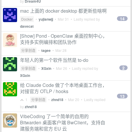
by
Dream4U
mac 上面的 docker desktop 都更新些啥啊
14
Docker
•
yujianwjj
•
Mar 31
• Lastly replied by
davecat
[Show] Pond - OpenClaw 桌面控制中心，
支持多实例编排和团队协作
分享创造
•
tagee
•
Mar 28
年轻人的第一个软件当然是 to-do
2
分享创造
•
XGxin
•
Mar 26
• Lastly replied by
XGxin
给 Claude Code 做了个本地桌面工作台，
对接官方 OTLP / hooks
13
1
分享创造
•
zhnd18
•
Mar 20
• Lastly replied
by
zhnd18
VibeCoding 了一个简单的自用的
Bitwarden 桌面客户端 BwClient，支持自
建服务端和官方 EU 云