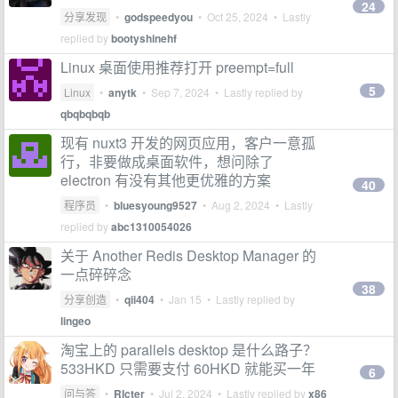
24
分享发现
•
godspeedyou
•
Oct 25, 2024
• Lastly
replied by
bootyshinehf
Linux 桌面使用推荐打开 preempt=full
5
Linux
•
anytk
•
Sep 7, 2024
• Lastly replied by
qbqbqbqb
现有 nuxt3 开发的网页应用，客户一意孤
行，非要做成桌面软件，想问除了
electron 有没有其他更优雅的方案
40
程序员
•
bluesyoung9527
•
Aug 2, 2024
• Lastly
replied by
abc1310054026
关于 Another Redis Desktop Manager 的
一点碎碎念
38
分享创造
•
qii404
•
Jan 15
• Lastly replied by
lingeo
淘宝上的 parallels desktop 是什么路子？
533HKD 只需要支付 60HKD 就能买一年
6
问与答
•
RIcter
•
Jul 2, 2024
• Lastly replied by
x86