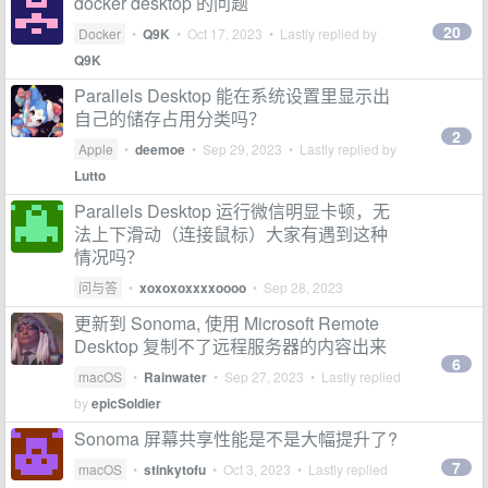
docker desktop 的问题
20
Docker
•
Q9K
•
Oct 17, 2023
• Lastly replied by
Q9K
Parallels Desktop 能在系统设置里显示出
自己的储存占用分类吗？
2
Apple
•
deemoe
•
Sep 29, 2023
• Lastly replied by
Lutto
Parallels Desktop 运行微信明显卡顿，无
法上下滑动（连接鼠标）大家有遇到这种
情况吗？
问与答
•
xoxoxoxxxxoooo
•
Sep 28, 2023
更新到 Sonoma, 使用 Microsoft Remote
Desktop 复制不了远程服务器的内容出来
6
macOS
•
Rainwater
•
Sep 27, 2023
• Lastly replied
by
epicSoldier
Sonoma 屏幕共享性能是不是大幅提升了?
7
macOS
•
stinkytofu
•
Oct 3, 2023
• Lastly replied