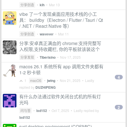
分享创造
•
klh
•
Mar 13
vibe 了一个发现桌面应用技术栈的小工
具： buildby（Electron / Flutter / Tauri / Qt
/ .NET / React Native 等）
分享创造
•
wavever
•
Mar 11
分享:安卓真正满血的 chrome:支持完整写
入权限,支持收藏栏, 你的平板就该装这个
分享发现
•
Tiberisino
•
Nov 17, 2025
macos 26.1 系统所有 app 调用文件夹都有
1-2 秒卡顿
4
1
macOS
•
jwing
•
Nov 21, 2025
• Lastly
replied by
DUZHIPENG
有什么办法通过软件关闭台式机的所有灯
光吗
2
问与答
•
lxd152
•
Oct 7, 2025
• Lastly replied by
lxd152
rust desktop environment (COSMIC)