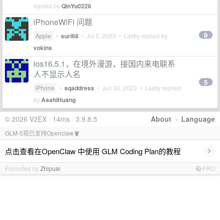
replied by
QinYu0226
iPhoneWiFi 问题
9
Apple
•
suri68
•
Jul 5, 2023
• Lastly replied by
vokins
ios16.5.1，在境外漫游，接国内来电联系
人不显示人名
5
iPhone
•
sqaddress
•
Jun 30, 2023
• Lastly replied
by
AsahiHuang
© 2026 V2EX · 14ms · 3.9.8.5
About
·
Language
GLM-5现已支持Openclaw🦞
›
点击查看在OpenClaw 中使用 GLM Coding Plan的教程
Promoted by
Zhipuai
PRO