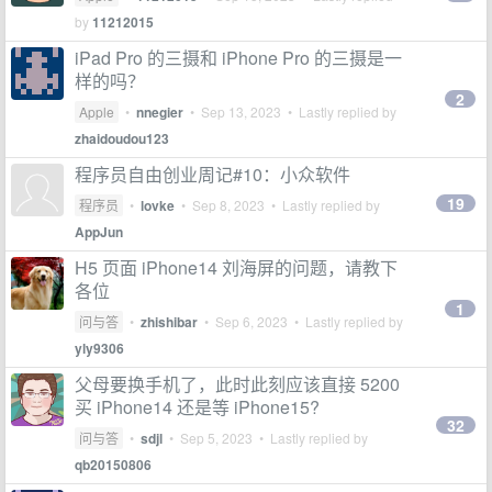
by
11212015
iPad Pro 的三摄和 iPhone Pro 的三摄是一
样的吗？
2
Apple
•
nnegier
•
Sep 13, 2023
• Lastly replied by
zhaidoudou123
程序员自由创业周记#10：小众软件
19
程序员
•
lovke
•
Sep 8, 2023
• Lastly replied by
AppJun
H5 页面 iPhone14 刘海屏的问题，请教下
各位
1
问与答
•
zhishibar
•
Sep 6, 2023
• Lastly replied by
yly9306
父母要换手机了，此时此刻应该直接 5200
买 iPhone14 还是等 iPhone15?
32
问与答
•
sdjl
•
Sep 5, 2023
• Lastly replied by
qb20150806