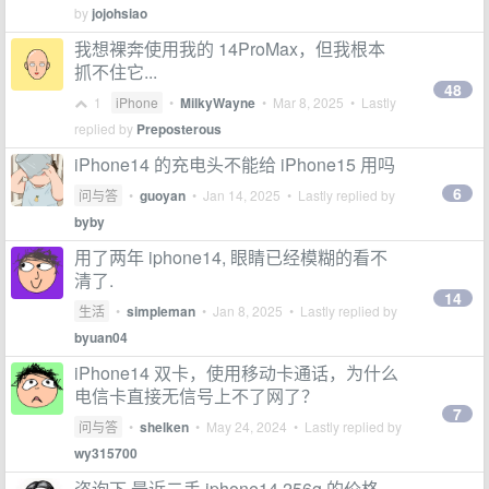
by
jojohsiao
我想裸奔使用我的 14ProMax，但我根本
抓不住它...
48
1
iPhone
•
MilkyWayne
•
Mar 8, 2025
• Lastly
replied by
Preposterous
iPhone14 的充电头不能给 iPhone15 用吗
6
问与答
•
guoyan
•
Jan 14, 2025
• Lastly replied by
byby
用了两年 iphone14, 眼睛已经模糊的看不
清了.
14
生活
•
simpleman
•
Jan 8, 2025
• Lastly replied by
byuan04
iPhone14 双卡，使用移动卡通话，为什么
电信卡直接无信号上不了网了？
7
问与答
•
shelken
•
May 24, 2024
• Lastly replied by
wy315700
咨询下 最近二手 iphone14 256g 的价格