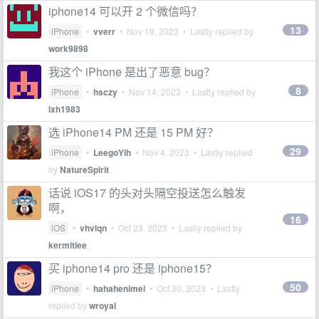
iphone14 可以开 2 个微信吗？
13
iPhone
•
vverr
•
Nov 19, 2023
• Lastly replied by
work9898
我这个 iPhone 是出了恶意 bug？
8
iPhone
•
hsczy
•
Nov 14, 2023
• Lastly replied by
lxh1983
选 iPhone14 PM 还是 15 PM 好？
29
iPhone
•
LeegoYih
•
Nov 4, 2023
• Lastly replied
by
NatureSpirit
话说 iOS17 的头对头隔空投送怎么触发
啊，
16
iOS
•
vhvlqn
•
Oct 23, 2023
• Lastly replied by
kermitlee
买 iphone14 pro 还是 iphone15？
50
iPhone
•
hahahenimei
•
Oct 20, 2023
• Lastly
replied by
wroyal