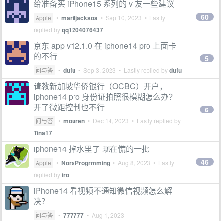
给准备买 iPhone15 系列的 v 友一些建议
60
Apple
•
mariljacksoa
•
Sep 10, 2023
• Lastly
replied by
qq1204076437
京东 app v12.1.0 在 iphone14 pro 上面卡
的不行
5
问与答
•
dufu
•
Sep 3, 2023
• Lastly replied by
dufu
请教新加坡华侨银行（OCBC）开户，
iphone14 pro 身份证拍照很模糊怎么办？
开了微距控制也不行
6
问与答
•
mouren
•
Dec 14, 2023
• Lastly replied by
Tina17
iphone14 掉水里了 现在慌的一批
46
Apple
•
NoraProgrmming
•
Aug 8, 2023
• Lastly
replied by
iro
iPhone14 看视频不通知微信视频怎么解
决？
问与答
•
777777
•
Aug 1, 2023