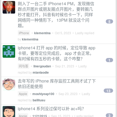
刚入了一台二手 iPhone14 PM，发现微信
群点开图片或朋友圈点开图片，要转圈几
秒才能打开，抖音有时候也卡一下，同样
网络同一种情形下， 13PM 就没这个问
5
题。
iPhone
•
klementina
•
Oct 5, 2023
• Lastly replied
by
klementina
iphone14 打开 app 的时候，定位导致 app
卡顿，要等定位完成后， app 才会正常。
有时候有四五秒的卡顿，这个咋整？
1
问与答
•
linergoudan
•
Sep 21, 2023
• Lastly
replied by
mianlaodie
去年写的 iPhone 库存监控工具刚才试了下
依旧还能使用
13
Apple
•
moshiyeap100
•
Sep 23, 2023
• Lastly
replied by
bailitusu
iphone14 系列没过保可以补 ac+吗？
3
Apple
•
11212015
•
Sep 15, 2023
• Lastly replied