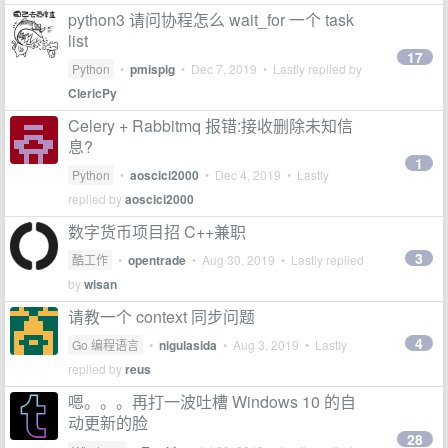
python3 请问协程怎么 wait_for 一个 task
list
17
Python
•
pmispig
•
Dec 7, 2019
• Lastly replied by
ClericPy
Celery + Rabbitmq 报错:接收删除未知信
息?
1
Python
•
aoscici2000
•
Dec 4, 2019
• Lastly
replied by
aoscici2000
数字货币项目招 C++兼职
3
酷工作
•
opentrade
•
Aug 30, 2019
• Lastly replied
by
wisan
请教一个 context 同步问题
4
Go 编程语言
•
nigulasida
•
Aug 3, 2019
• Lastly
replied by
reus
嗯。。。再打一波吐槽 Windows 10 的自
动更新的脸
28