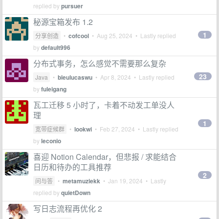
replied by
pursuer
秘源宝箱发布 1.2
1
分享创造
•
cofcool
•
Aug 25, 2024
• Lastly replied
by
default996
分布式事务，怎么感觉不需要那么复杂
23
Java
•
bleulucaswu
•
Apr 8, 2024
• Lastly replied
by
fuleigang
瓦工迁移 5 小时了，卡着不动发工单没人
理
1
宽带症候群
•
lookwi
•
Feb 27, 2024
• Lastly replied
by
leconio
喜迎 Notion Calendar，但悲报 / 求能结合
日历和待办的工具推荐
2
问与答
•
metamuziekk
•
Jan 19, 2024
• Lastly
replied by
quietDown
写日志流程再优化 2