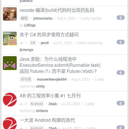
yuankui
vscode 编译(build)代码时出现的乱码
3
编程
•
johnsonshu
•
Aug 4, 2021
• Lastly replied
by
LifStge
关于 C# 的异步使用方式疑问
3
1
C#
•
penll
•
Jul 31, 2021
• Lastly replied by
ljchengx
Java 求助：为什么线程池中
ExecutorService.submit(Runnable task)
返回 Future<?> 而不是 Future<Void>?
5
问与答
•
maxwellwenjie894
•
Aug 4, 2021
• Lastly
replied by
uinity
AB 的工程效率小集 #1 七月刊
5
2
Android
•
2bab
•
Jul 23, 2021
• Lastly
replied by
imtianx
一大波 Android 构建的迭代
2
1
Android
•
2bab
•
Jun 25, 2021
• Lastly