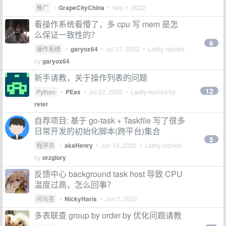
推广
•
GrapeCityChina
•
Sep 1, 2022
看操作系统看懵了，多 cpu 写 mem 是怎
么保证一致性的？
6
操作系统
•
garyox64
•
Jul 27, 2022
• Lastly replied
by
garyox64
新手请教，关于操作列表的问题
12
Python
•
PEax
•
Jul 22, 2022
• Lastly replied by
reter
自荐项目: 基于 go-task + Taskfile 写了很多
日常开发的初始化脚本(跨平台)集合
5
程序员
•
akaHenry
•
Jun 13, 2022
• Lastly replied
by
orzglory
反馈中心 background task host 导致 CPU
温度过高，怎么回事？
问与答
•
NickyHaris
•
Jun 2, 2022
多表联查 group by order by 优化问题请教