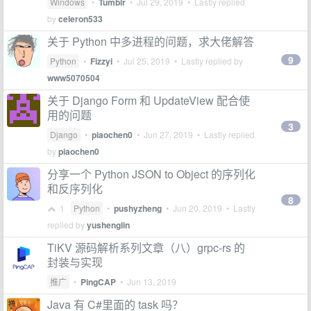
Windows
•
Tumblr
•
Jul 29, 2019
• Lastly replied
by
celeron533
关于 Python 中多进程的问题，求大佬解答
9
Python
•
Fizzyi
•
Jul 25, 2019
• Lastly replied by
www5070504
关于 Django Form 和 UpdateView 配合使
用的问题
3
Django
•
piaochen0
•
Jun 27, 2019
• Lastly replied
by
piaochen0
分享一个 Python JSON to Object 的序列化
和反序列化
8
1
Python
•
pushyzheng
•
Jun 20, 2019
• Lastly
replied by
yushenglin
TiKV 源码解析系列文章（八）grpc-rs 的
封装与实现
推广
•
PingCAP
•
Jun 13, 2019
Java 有 C#里面的 task 吗？