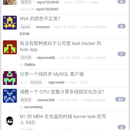
8
程序员
•
wym7223645
•
Jun 11, 2022
• Lastly
replied by
wym7223645
IINA 的颜色不正常？
9
Apple
•
seanzxx
•
May 18, 2022
• Lastly replied by
EZVIK
有没有那种类似于公司里 task tracker 的
todo app
7
问与答
•
abysmalIQ
•
Apr 10, 2022
• Lastly replied
by
OldNio
分享一个纯异步 MySQL 客户端
2
MySQL
•
cpprookie
•
Feb 7, 2022
请教一个 CPU 密集计算多线程优化办法？
43
程序员
•
James369
•
Oct 16, 2021
• Lastly replied
by
secondwtq
M1 的 MBA 在合盖的时候 kernel task 狂写
入 SSD
2