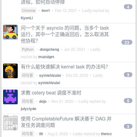
进程，如何自动停掉
4
Chrome
•
imn1
•
Feb 12, 2021
• Lastly replied by
KyonLi
问一个关于 asyncio 的问题，当多个 task
运行，其中一个正确返回后，怎么取消其
他协程？
23
Python
•
dongcheng
•
Jan 22, 2021
• Lastly
replied by
muzuiget
有什么能快速解决 kernel task 的办法吗？
3
问与答
•
sytnishizuiai
•
Dec 25, 2020
• Lastly
replied by
sytnishizuiai
求教 celery beat 调度不准时
5
问与答
•
dojo
•
Nov 21, 2020
• Lastly replied by
julyclyde
使用 CompletableFuture 解决基于 DAG 并
发任务调度问题
3
问与答
•
illi
•
Aug 2, 2022
• Lastly replied by
thetcc