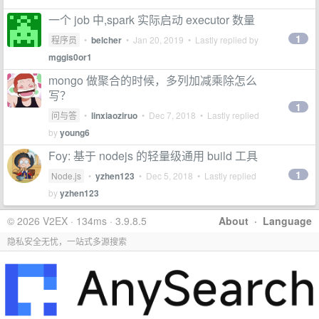
一个 job 中,spark 实际启动 executor 数量
1
程序员
•
belcher
•
Jan 20, 2019
• Lastly replied by
mggis0or1
mongo 做聚合的时候，多列加减乘除怎么
写？
1
问与答
•
linxiaoziruo
•
Dec 7, 2018
• Lastly replied
by
young6
Foy: 基于 nodejs 的轻量级通用 build 工具
1
Node.js
•
yzhen123
•
Dec 5, 2018
• Lastly replied
by
yzhen123
© 2026 V2EX · 134ms · 3.9.8.5
About
·
Language
隐私安全无忧，一站式多源搜索