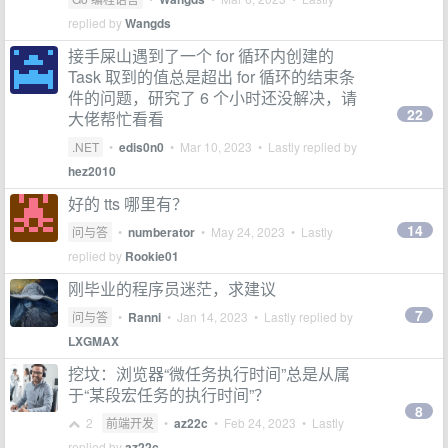
replied by
Wangds
接手屎山遇到了一个 for 循环内创建的
Task 取到的值总是超出 for 循环的结束条
件的问题，研究了 6 个小时还没解决，请
22
大佬帮忙看看
.NET
•
edis0n0
•
Mar 10, 2023
• Lastly replied by
hez2010
好的 tts 哪里有？
14
问与答
•
numberator
•
May 24, 2023
• Lastly
replied by
Rookie01
刚毕业的程序员迷茫，求建议
7
问与答
•
Ranni
•
Jan 14, 2023
• Lastly replied by
LXGMAX
挖坟：浏览器“微任务执行时间”总是从属
于“某段宏任务的执行时间”？
8
2
前端开发
•
az22c
•
Feb 24, 2023
• Lastly
replied by
az22c