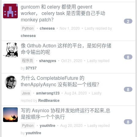
gunicorn 和 celery 都使用 gevent
worker， celery task 是否需要自己手动
monkey patch？
2
Python
•
cheesea
•
Nov 1, 2020
• Lastly replied by
cheesea
像 Github Action 这样的平台，是如何存储
命令输出的呢
8
程序员
•
shangyes
•
Oct 21, 2020
• Lastly replied
by
37Y37
为什么 CompletableFuture 的
thenApplyAsync 没有新起一个线程？
8
Java
•
amiwrong123
•
Aug 24, 2020
• Lastly
replied by
RedBeanIce
写的 Asynico 协程并发始终运行不起来,总
是按顺序一个个执行
8
Python
•
youthfire
•
Aug 20, 2020
• Lastly replied
by
youthfire