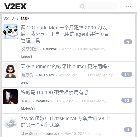
V2EX
task
›
两个 Claude Max 一个月蹬掉 3000 刀以
后，我分享一下自己用的 agent 并行项目
管理工具
3
分享创造
•
BMPixel
•
Apr 27
• Lastly replied by
lanceli
现在 augment 的效果比 cursor 更好用吗？
11
程序员
•
yuan321
•
Apr 22, 2025
• Lastly replied by
wzw
铁威马 D4-320 硬盘柜使用有感
13
NAS
•
iovekkk
•
Feb 6, 2025
• Lastly replied by
MelodYi
async 函数中止/task local 方案后记,V8 上
的另一个可行思路
3
JavaScript
•
pursuer
•
Nov 18, 2024
• Lastly