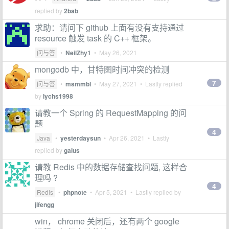
replied by
2bab
求助：请问下 github 上面有没有支持通过
resource 触发 task 的 C++ 框架。
问与答
•
NeilZhy1
•
May 26, 2021
mongodb 中，甘特图时间冲突的检测
7
问与答
•
msmmbl
•
May 27, 2021
• Lastly replied
by
lychs1998
请教一个 Spring 的 RequestMapping 的问
题
4
Java
•
yesterdaysun
•
Apr 26, 2021
• Lastly
replied by
gaius
请教 Redis 中的数据存储查找问题, 这样合
理吗 ?
4
Redis
•
phpnote
•
Apr 5, 2021
• Lastly replied by
jifengg
win， chrome 关闭后，还有两个 google