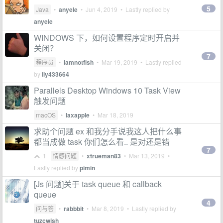
5
Java
•
anyele
•
Jun 4, 2019
• Lastly replied by
anyele
WINDOWS 下，如何设置程序定时开启并
关闭？
7
程序员
•
Iamnotfish
•
Mar 19, 2019
• Lastly replied
by
ily433664
Parallels Desktop Windows 10 Task View
触发问题
macOS
•
laxapple
•
Mar 18, 2019
求助个问题 ex 和我分手说我这人把什么事
都当成做 task 你们怎么看.. 是对还是错
7
1
情感问题
•
xtrueman83
•
Mar 13, 2019
•
Lastly replied by
pimin
[Js 问题]关于 task queue 和 callback
queue
4
问与答
•
rabbbit
•
Mar 8, 2019
• Lastly replied by
tuzcwish