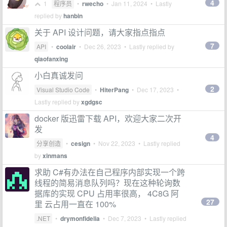
4
1
程序员
•
rwecho
•
Jan 11, 2024
• Lastly
replied by
hanbin
关于 API 设计问题，请大家指点指点
7
API
•
coolair
•
Dec 26, 2023
• Lastly replied by
qiaofanxing
小白真诚发问
2
Visual Studio Code
•
HiterPang
•
Dec 17, 2023
•
Lastly replied by
xgdgsc
docker 版迅雷下载 API，欢迎大家二次开
发
4
分享创造
•
cesign
•
Nov 22, 2023
• Lastly replied
by
xinmans
求助 C#有办法在自己程序内部实现一个跨
线程的简易消息队列吗？现在这种轮询数
据库的实现 CPU 占用率很高， 4C8G 阿
27
里 云占用一直在 100%
.NET
•
drymonfidelia
•
Dec 7, 2023
• Lastly replied