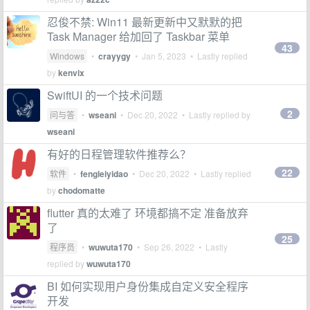
忍俊不禁: Win11 最新更新中又默默的把
Task Manager 给加回了 Taskbar 菜单
43
Windows
•
crayygy
•
Jan 5, 2023
• Lastly replied
by
kenvix
SwiftUI 的一个技术问题
2
问与答
•
wseani
•
Dec 20, 2022
• Lastly replied by
wseani
有好的日程管理软件推荐么？
22
软件
•
fengleiyidao
•
Dec 20, 2022
• Lastly replied
by
chodomatte
flutter 真的太难了 环境都搞不定 准备放弃
了
25
程序员
•
wuwuta170
•
Sep 26, 2022
• Lastly
replied by
wuwuta170
BI 如何实现用户身份集成自定义安全程序
开发