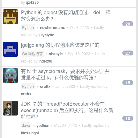
by
qx4235
Python 的 object 没有如期通过__del__释
放资源怎么办?
20
Python
•
nowheremanx
•
Oct 8, 2023
• Lastly
replied by
julyclyde
[go]golang 的协程池本应该是这样的
27
Go 编程语言
•
shaoyie
•
Sep 18, 2023
• Lastly
replied by
index90
有 N 个 asyncio task，要求并发处理，并
发量不超过 k，有什么优雅的写法？
15
Python
•
craftx
•
Jun 5, 2023
• Lastly replied by
craftx
JDK17 的 ThreadPoolExecutor 不会在
execut(runnable) 后立即执行，这是什么新
特性吗？
10
Java
•
yodhcn
•
May 23, 2023
• Lastly replied by
blessingsi