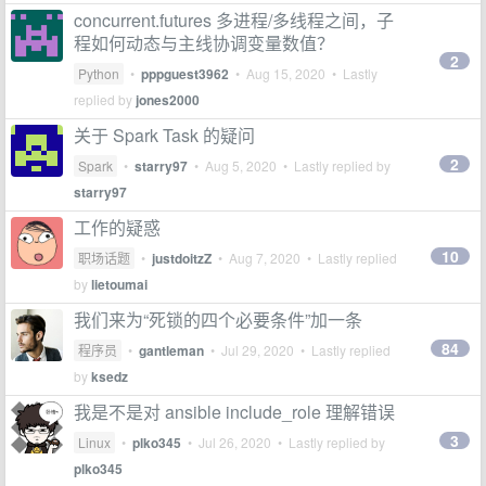
concurrent.futures 多进程/多线程之间，子
程如何动态与主线协调变量数值？
2
Python
•
pppguest3962
•
Aug 15, 2020
• Lastly
replied by
jones2000
关于 Spark Task 的疑问
2
Spark
•
starry97
•
Aug 5, 2020
• Lastly replied by
starry97
工作的疑惑
10
职场话题
•
justdoitzZ
•
Aug 7, 2020
• Lastly replied
by
lietoumai
我们来为“死锁的四个必要条件”加一条
84
程序员
•
gantleman
•
Jul 29, 2020
• Lastly replied
by
ksedz
我是不是对 ansible include_role 理解错误
3
Linux
•
plko345
•
Jul 26, 2020
• Lastly replied by
plko345