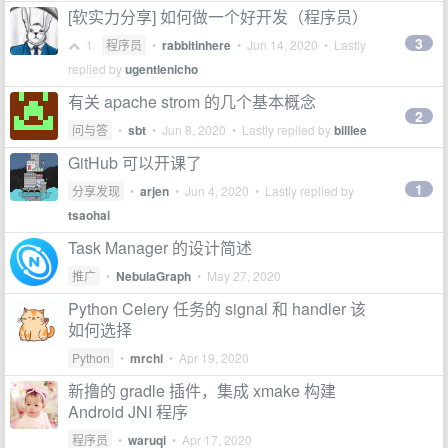
[软实力分享] 如何做一个好开发（程序员）
3
1
程序员
•
rabbitinhere
•
Jun 14, 2020
• Lastly
replied by
ugentlenicho
有关 apache strom 的几个基本概念
2
问与答
•
sbt
•
Jun 8, 2020
• Lastly replied by
billlee
GitHub 可以开课了
1
分享发现
•
arjen
•
Jun 4, 2020
• Lastly replied by
tsaohai
Task Manager 的设计简述
推广
•
NebulaGraph
•
May 27, 2020
Python Celery 任务的 signal 和 handler 该
如何选择
Python
•
mrchi
•
Apr 19, 2020
新撸的 gradle 插件，集成 xmake 构建
Android JNI 程序
程序员
•
waruqi
•
Apr 17, 2020