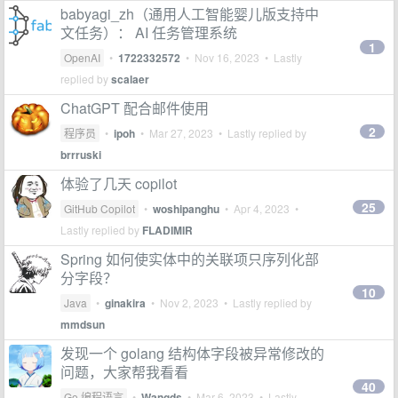
babyagi_zh（通用人工智能婴儿版支持中
文任务）： AI 任务管理系统
1
OpenAI
•
1722332572
•
Nov 16, 2023
• Lastly
replied by
scalaer
ChatGPT 配合邮件使用
2
程序员
•
ipoh
•
Mar 27, 2023
• Lastly replied by
brrruski
体验了几天 copilot
25
GitHub Copilot
•
woshipanghu
•
Apr 4, 2023
•
Lastly replied by
FLADIMIR
Spring 如何使实体中的关联项只序列化部
分字段？
10
Java
•
ginakira
•
Nov 2, 2023
• Lastly replied by
mmdsun
发现一个 golang 结构体字段被异常修改的
问题，大家帮我看看
40
Go 编程语言
•
Wangds
•
Mar 6, 2023
• Lastly