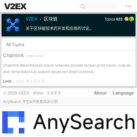
V2EX
区块链
Topics
633
›
关于区块链技术的开发和应用的讨论。
All Topics
Chainlink
(chain.link)
Chainlink decentralized oracle networks provide tamper-proof inputs, outputs,
and computations to support advanced smart contracts.
Livid
• 2022 年 2 月 9 日
© 2026 V2EX · 40ms · 3.9.8.5
About
·
Language
AnySearch 学生&开发者成长计划