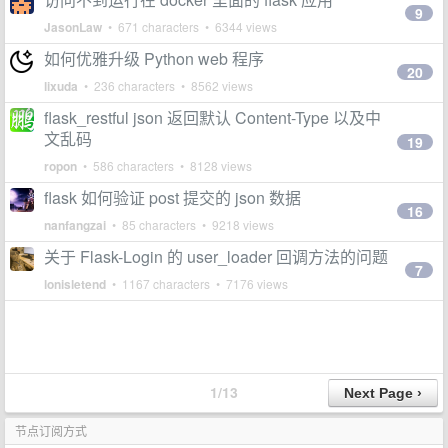
9
JasonLaw
• 671 characters • 6344 views
如何优雅升级 Python web 程序
20
lixuda
• 236 characters • 8562 views
flask_restful json 返回默认 Content-Type 以及中
文乱码
19
ropon
• 586 characters • 8128 views
flask 如何验证 post 提交的 json 数据
16
nanfangzai
• 85 characters • 9218 views
关于 Flask-Login 的 user_loader 回调方法的问题
7
lonisletend
• 1167 characters • 7176 views
1/13
节点订阅方式