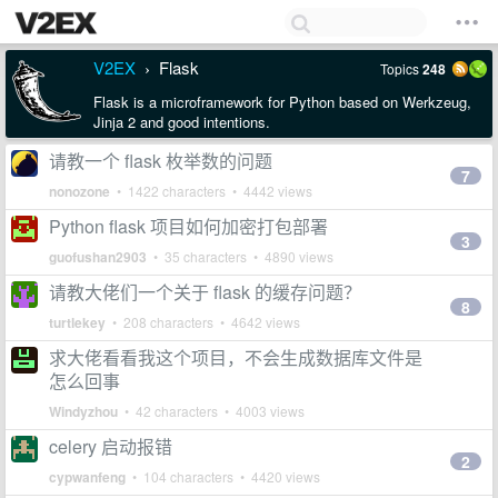
V2EX
Flask
Topics
248
›
Flask is a microframework for Python based on Werkzeug,
Jinja 2 and good intentions.
请教一个 flask 枚举数的问题
7
nonozone
• 1422 characters • 4442 views
Python flask 项目如何加密打包部署
3
guofushan2903
• 35 characters • 4890 views
请教大佬们一个关于 flask 的缓存问题？
8
turtlekey
• 208 characters • 4642 views
求大佬看看我这个项目，不会生成数据库文件是
怎么回事
Windyzhou
• 42 characters • 4003 views
celery 启动报错
2
cypwanfeng
• 104 characters • 4420 views