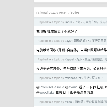
rationa1cuzz's recent replies
Replied to a topic by
linora
上海
无固定车位，充电
›
›
充电桩 挂咸鱼卖了不就好了
Replied to a topic by
oxykr
职场话题
42 岁辞职回
›
›
电脑维修回收+开锁+自媒体，自媒体既可以给维
Replied to a topic by
Keppel
跑步
最近开始减肥，每
›
›
没必要研究装备，先坚持跑下来再说，如果只是
Replied to a topic by
rationa1cuzz
生活
夏天到了，
›
›
@
PromiseResolve
@
evan1
看了一下 jd 挂机 
@
woodfizky
我看 jd 上都是高温蒸汽洗
Replied to a topic by
afkool
问与答
考公题库有版权
›
›