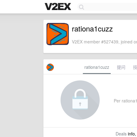
rationa1cuzz
V2EX member #527439, joined on
rationa1cuzz
提问
Per rationa1
Deals
info,