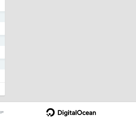
2
9
3
ge