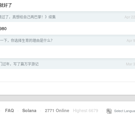
就好了
错过了，真想给自己两巴掌！》续集
Apr 2
980
一下，你选择生育的理由是什么？
Apr 
门过年，写了篇万字游记
Mar 
·
FAQ
·
Solana
·
2771 Online
Highest 6679
·
Select Langua