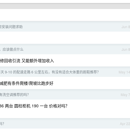
桩安装问题求助
Jun 
家，应该做点什么
Jun 
修回收引流 又能额外增加收入
天 9-10 的配速走路 6 公里左右，有没有适合大体重的跑鞋推荐？
May 1
减肥有条件爬楼/爬坡比跑步好
有洗空调推荐的吗？
May 
136 两台 圆柱柜机 190 一台 价格对吗？
吗？
Apr 2