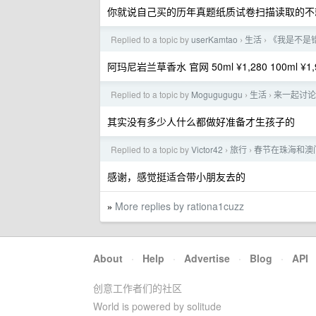
你就说自己买的历年真题纸质试卷扫描读取的不
Replied to a topic by
userKamtao
生活
《我是不是
›
›
阿玛尼岩兰草香水 官网 50ml ¥1,280 100ml ¥1,
Replied to a topic by
Mogugugugu
生活
来一起讨论
›
›
其实没有多少人什么都做好准备才生孩子的
Replied to a topic by
Victor42
旅行
春节在珠海和澳
›
›
感谢，感觉挺适合带小朋友去的
More replies by rationa1cuzz
»
About
·
Help
·
Advertise
·
Blog
·
API
创意工作者们的社区
World is powered by solitude