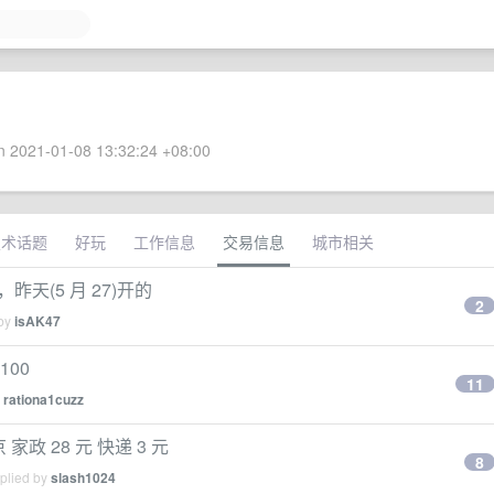
 2021-01-08 13:32:24 +08:00
技术话题
好玩
工作信息
交易信息
城市相关
，昨天(5 月 27)开的
2
 by
isAK47
100
11
y
rationa1cuzz
政 28 元 快递 3 元
8
eplied by
slash1024