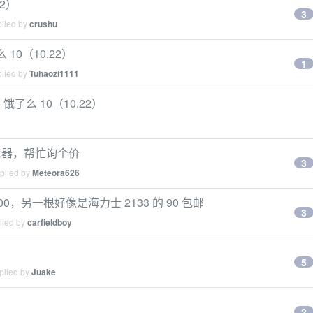
22）
3
plied by
crushu
10（10.22）
1
plied by
Tuhaozi1111
饿了么 10（10.22）
机带显示器，帮忙询个价
3
eplied by
Meteora626
00，另一根好像是海力士 2133 的 90 包邮
3
lied by
carfieldboy
5
plied by
Juake
2