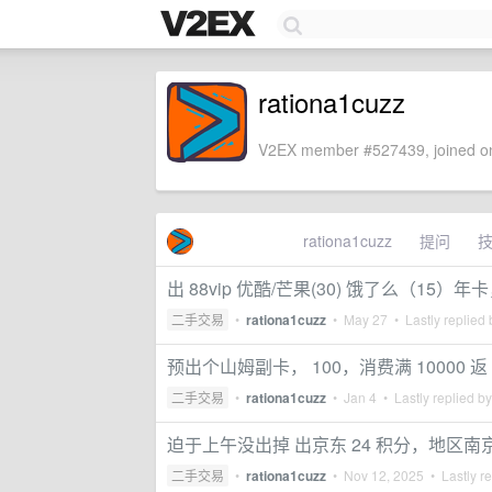
rationa1cuzz
V2EX member #527439, joined on
rationa1cuzz
提问
出 88vip 优酷/芒果(30) 饿了么（15）年卡
二手交易
•
rationa1cuzz
•
May 27
• Lastly replied
预出个山姆副卡， 100，消费满 10000 返 
二手交易
•
rationa1cuzz
•
Jan 4
• Lastly replied b
迫于上午没出掉 出京东 24 积分，地区南京 家
二手交易
•
rationa1cuzz
•
Nov 12, 2025
• Lastly r