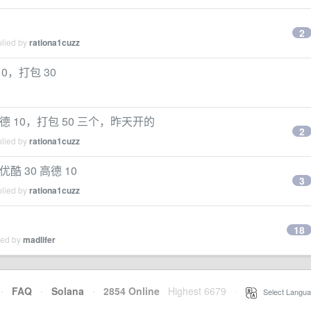
2
plied by
rationa1cuzz
10，打包 30
 高德 10，打包 50 三个，昨天开的
2
plied by
rationa1cuzz
优酷 30 高德 10
3
plied by
rationa1cuzz
18
ied by
madlifer
·
FAQ
·
Solana
·
2854 Online
Highest 6679
·
Select Langua