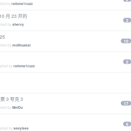
lied by
rationa1cuzz
0 月 23 开的
2
plied by
shervy
25
10
plied by
molihuakai
2
eplied by
rationa1cuzz
票 3 夸克 3
17
plied by
MelDu
6
eplied by
seeyisee