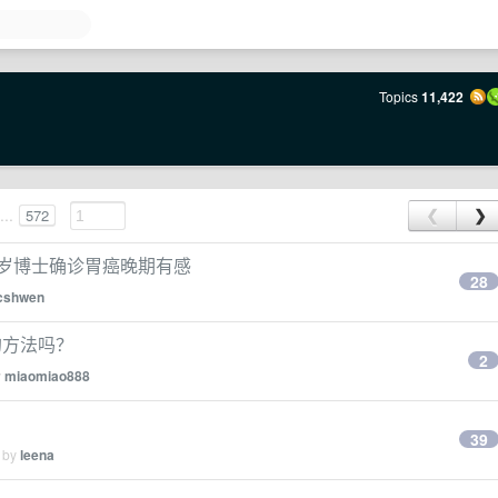
Topics
11,422
...
572
❮
❯
 岁博士确诊胃癌晚期有感
28
cshwen
的方法吗？
2
y
miaomiao888
39
d by
leena