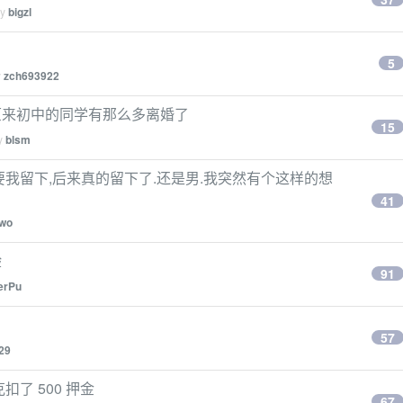
by
bigzl
5
y
zch693922
原来初中的同学有那么多离婚了
15
by
blsm
我留下,后来真的留下了.还是男.我突然有个这样的想
41
wo
验
91
erPu
57
29
了 500 押金
67