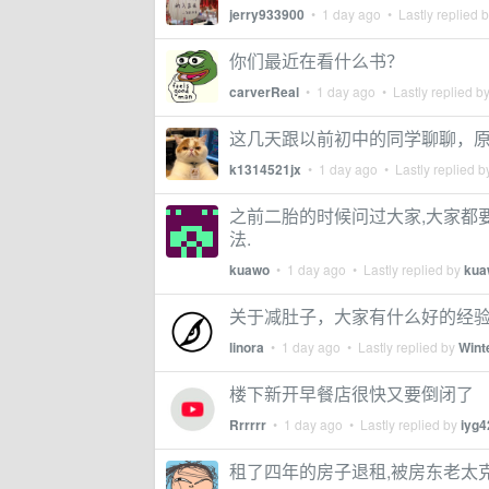
jerry933900
•
1 day ago
• Lastly replied 
你们最近在看什么书？
carverReal
•
1 day ago
• Lastly replied b
这几天跟以前初中的同学聊聊，
k1314521jx
•
1 day ago
• Lastly replied 
之前二胎的时候问过大家,大家都要
法.
kuawo
•
1 day ago
• Lastly replied by
kua
关于减肚子，大家有什么好的经
linora
•
1 day ago
• Lastly replied by
Wint
楼下新开早餐店很快又要倒闭了
Rrrrrr
•
1 day ago
• Lastly replied by
iyg4
租了四年的房子退租,被房东老太克扣