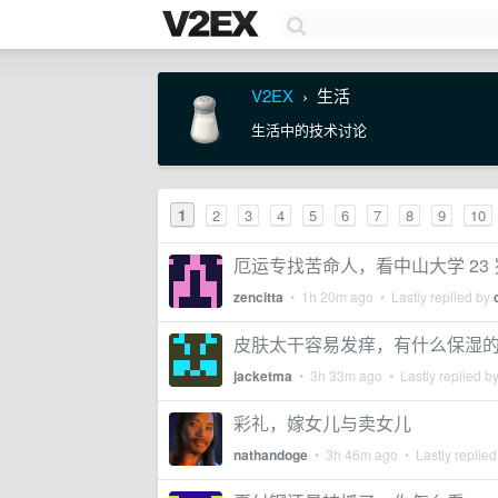
V2EX
生活
›
生活中的技术讨论
1
2
3
4
5
6
7
8
9
10
厄运专找苦命人，看中山大学 23
zencitta
•
1h 20m ago
• Lastly replied by
皮肤太干容易发痒，有什么保湿
jacketma
•
3h 33m ago
• Lastly replied b
彩礼，嫁女儿与卖女儿
nathandoge
•
3h 46m ago
• Lastly replie