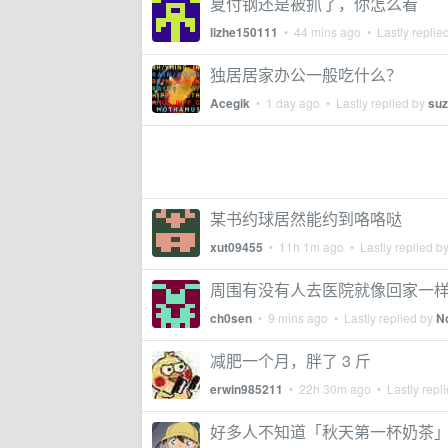
夏付钢还是被抓了，你怎么看
lizhe150111
•
44 mins ago
• Lastly replie
独居居家办公一般吃什么？
Acegik
•
1 day ago
• Lastly replied by
suz
某书约球居然能约到咯咯哒
xut09455
•
11h 1m ago
• Lastly replied b
周围有没有人去医院就像回家一
ch0sen
•
9 mins ago
• Lastly replied by
N
减肥一个月，胖了 3 斤
erwin985211
•
22h 30m ago
• Lastly repl
好多人不知道「秋天第一杯奶茶