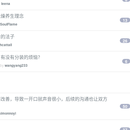
y
leena
忌燥养生理念
13
SoulFlame
活的法子
26
hcattail
，有没有分装的烦恼？
6
 by
wangyang233
何改善，导致一开口就声音很小，后续的沟通也让双方
50
simonnoyi
37