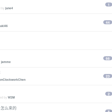
1
d by
june4
44
uki46
66
y
jamme
样
23
onClockworkChen
2
ied by
W2M
」怎么来的
8