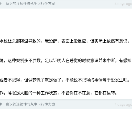
生：意识的连续性与永生可行性方案
4 days ag
水枕让头部降温导致的。我没醒，表面上没反应，但实际上依然有意识，
境，这种案例多不胜数，足以证明人在睡觉的时候意识并未中断，有感知
或者不记得，但做梦做了就是做了，不能说不记得的事情等于没发生吧。
作，睡眠是大脑的一种工作状态，不管你在不在意，它都在运转。
生：意识的连续性与永生可行性方案
4 days ag