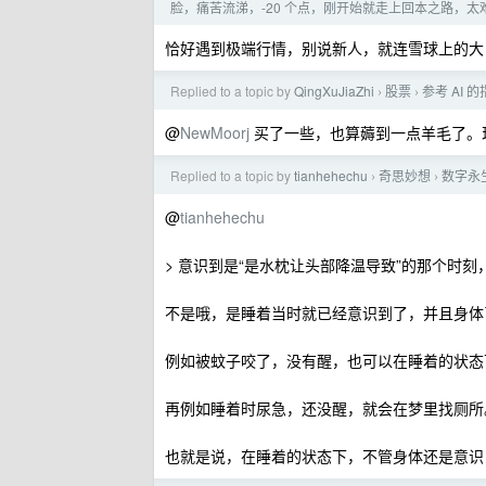
脸，痛苦流涕，-20 个点，刚开始就走上回本之路，
恰好遇到极端行情，别说新人，就连雪球上的大 
Replied to a topic by
QingXuJiaZhi
股票
参考 AI
›
›
@
NewMoorj
买了一些，也算薅到一点羊毛了。
Replied to a topic by
tianhehechu
奇思妙想
数字永
›
›
@
tianhehechu
> 意识到是“是水枕让头部降温导致”的那个时
不是哦，是睡着当时就已经意识到了，并且身体
例如被蚊子咬了，没有醒，也可以在睡着的状态
再例如睡着时尿急，还没醒，就会在梦里找厕所
也就是说，在睡着的状态下，不管身体还是意识