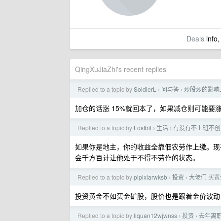
Deals
info,
QingXuJiaZhi's recent replies
Replied to a topic by
SoldierL
问与答
炒股炒的影响
›
›
加仓的话涨 15%就回本了，如果减仓则可能要
Replied to a topic by
Lostbit
生活
有没有不上班不创
›
›
如果你是地主，你的收益全靠佃农劳作上缴。现
会千方百计让他处于不得不劳作的状态。
Replied to a topic by
pipixiarwksb
投资
大佬们 买
›
›
投资黄金不如买金矿股，股价也是跟着金价波动
Replied to a topic by
liquan12wjwnss
投资
去年离
›
›