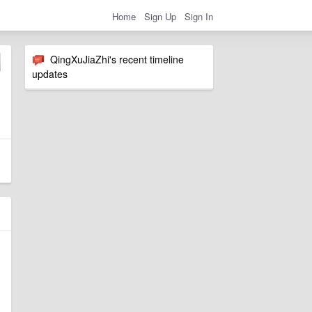
Home
Sign Up
Sign In
QingXuJiaZhi's recent timeline
updates