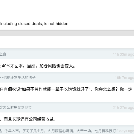
 including closed deals, is not hidden
上班
11h 33m ag
涨 40%才回本。当然，加仓风险也会变大。
业也能正常生活的法子
16h 7m ag
在有佃农说“如果不劳作就能一辈子吃饱饭就好了”，你会怎么想？你一定
黄金怎么避免买到沙金
21h 27m ag
，而且长期还有公司经营收益。
职，今年入市，学习了几个月， 6 月底信心满满，大干一场，七月份科技打
2 days ag