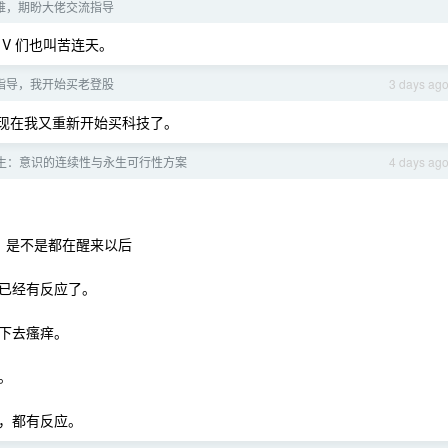
太难，期盼大佬交流指导
V 们也叫苦连天。
 的指导，我开始买老登股
3 days ag
现在我又重新开始买科技了。
生：意识的连续性与永生可行性方案
4 days ag
刻，是不是都在醒来以后
已经有反应了。
下去瘙痒。
。
，都有反应。