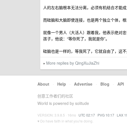
人的左右脑根本无法分离，必须有机结合才能成
而硅脑和大脑即使连接，也是两个独立个体，根
就像一个男人（大活人）跟着我，他表示绝对忠
孩子，他说：“等你死了，我就是你”。
硅脑也是一样的，等我死了，它就自由了，这不
More replies by QingXuJiaZhi
»
About
·
Help
·
Advertise
·
Blog
·
API
创意工作者们的社区
World is powered by solitude
VERSION: 3.9.8.5 · 16ms ·
UTC 02:17
·
PVG 10:17
·
LAX 1
♥ Do have faith in what you're doing.