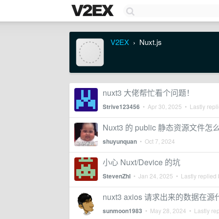
V2EX
Nuxt.js
›
nuxt3 大佬帮忙看个问题！
Strive123456
•
Apr 30, 2025
• Lastly repl
Nuxt3 的 public 静态资源文件
shuyunquan
•
Oct 7, 2024
小心 Nuxt/Device 的坑
StevenZhl
•
Jan 24, 2025
• Lastly replied
nuxt3 axios 请求出来的数据
sunmoon1983
•
May 28, 2024
• Lastly re