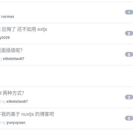
？
1
y
rocmax
 后悔了 还不如用 extjs
8
zy0329
页面插值呢？
8
by
elliottzhao87
ild 两种方式？
2
d by
elliottzhao87
我的基于 nuxtjs 的博客吧
5
d by
yunyuyuan