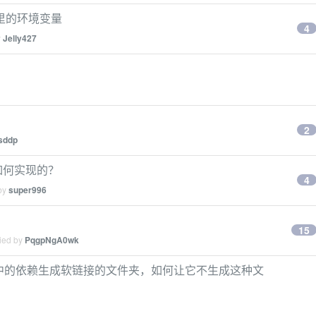
nv 里的环境变量
4
y
Jelly427
2
sddp
如何实现的？
4
 by
super996
15
lied by
PqgpNgA0wk
n 之后打包中的依赖生成软链接的文件夹，如何让它不生成这种文