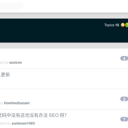
Topics
15
4
ied by
ossicee
怎么更新
2
 by
HoshinoSuzumi
在源代码中没有这也没有办法 SEO 呀？
7
plied by
sunmoon1983