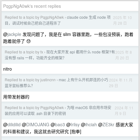
PqgpNgA0wk's recent replies
Replied to a topic by PqgpNgA0wk
claude code 生成 node 项
2025 年 10
›
月 28 日
目，调试时候自己把自己进程杀了
@
jackple
发现问题了，我是在 slim 容器里跑，一些包没预装，跑着
跑着就停了 😓
Replied to a topic by fx
现在大家开发 api 都用什么 node 框架?有
2025 年 8
›
月 20 日
没有想 rails 一样，功能齐全的框架？
nitro
Replied to a topic by justincnn
mac 上有什么开机即连的小巧
2024 年 11 月
›
29 日
蓝牙鼠标推荐么？
用带发射器的
Replied to a topic by PqgpNgA0wk
为啥 macOS 非应用市场安
2024 年 11
›
月 9 日
装的应用可以读取 .ssh 目录下的密钥
@
dilidilid
@
DIMOJANG
@
bao3
@
Irilsy
@
ihciah
@
ZE3kr
感谢大家
的科普和建议，我这就去研究研究 [抱拳]