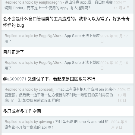
Replied to a topic by eairjhioaegnh
退出任意 app 后，窗口焦点会
2024 年
›
11 月 4 日
切到 Finder，而不是上一个使用的 app，有人遇到吗？
会不会是什么窗口管理类的工具造成的。我都习以为常了，好多奇奇
怪怪的 bug
Replied to a topic by PqgpNgA0wk
App Store 无法下载应
2024 年 10 月 17
›
日
用了
目前正常了
Replied to a topic by PqgpNgA0wk
App Store 无法下载应
2024 年 10 月 16
›
日
用了
@
a6096971
又测试了下，看起来是国区账号不行
Replied to a topic by concealjjj
mac 上有没有把几个应用 pin 起来小
2024 年
›
10 月
窗置顶，然后我一边干活一边方便我时不时瞅一瞅窗口的实时界面的
13 日
应用？（比如类似台前调度那样的）
多屏或者多工作空间
Replied to a topic by qdwang
为什么无论 iPhone 和 android 的
2024 年 9
›
月 9 日
设备都不开放全像素的 api 呢？