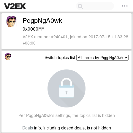
PqgpNgA0wk
0x0000FF
V2EX member #240401, joined on 2017-07-15 11:33:28
+08:00
Switch topics list
Per PqgpNgA0wk's settings, the topics list is hidden
Deals
info, including closed deals, is not hidden