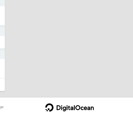
2
8
3
ge