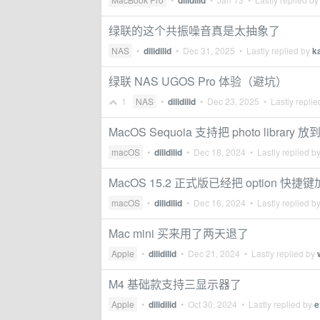
dilidilid
绿联的这个共振噪音真是太抽象了
NAS
•
dilidilid
•
Dec 31, 2025
• Lastly replied by
k
绿联 NAS UGOS Pro 体验（避坑）
1
NAS
•
dilidilid
•
Dec 23, 2025
• Lastly repli
MacOS Sequoia 支持把 photo library 
macOS
•
dilidilid
•
Dec 18, 2024
• Lastly replied b
MacOS 15.2 正式版已经把 option 快
macOS
•
dilidilid
•
Dec 16, 2024
• Lastly replied b
Mac mini 买来用了两天退了
Apple
•
dilidilid
•
Dec 21, 2024
• Lastly replied by
M4 基础款支持三显示器了
Apple
•
dilidilid
•
Oct 30, 2024
• Lastly replied by
e