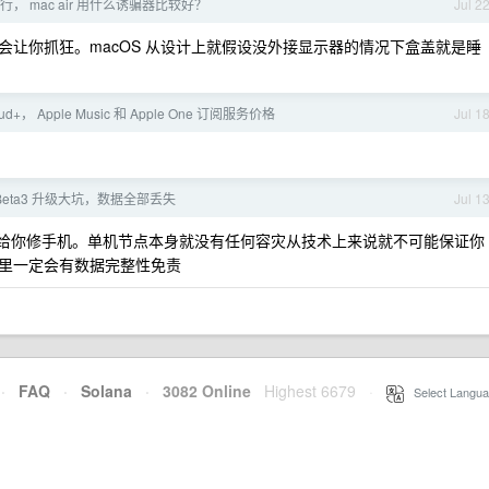
， mac air 用什么诱骗器比较好？
Jul 2
让你抓狂。macOS 从设计上就假设没外接显示器的情况下盒盖就是睡
oud+， Apple Music 和 Apple One 订阅服务价格
Jul 1
7Beta3 升级大坑，数据全部丢失
Jul 1
给你修手机。单机节点本身就没有任何容灾从技术上来说就不可能保证你
里一定会有数据完整性免责
·
FAQ
·
Solana
·
3082 Online
Highest 6679
·
Select Langua