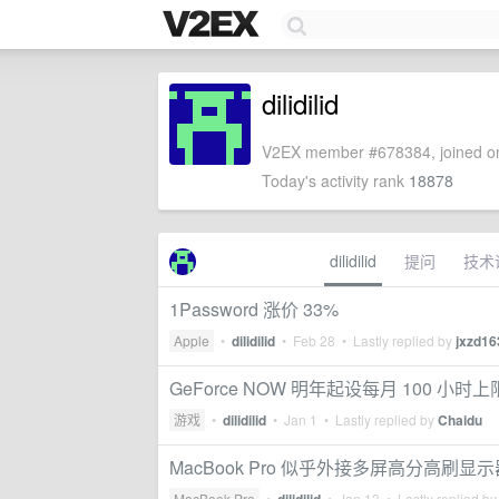
dilidilid
V2EX member #678384, joined on
Today's activity rank
18878
dilidilid
提问
技术
1Password 涨价 33%
Apple
•
dilidilid
•
Feb 28
• Lastly replied by
jxzd16
GeForce NOW 明年起设每月 100 小时上
游戏
•
dilidilid
•
Jan 1
• Lastly replied by
Chaidu
MacBook Pro 似乎外接多屏高分高刷
MacBook Pro
•
•
Jan 13
• Lastly replied b