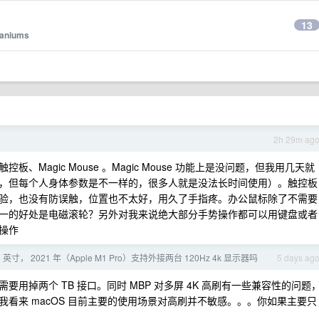
了
13
aniums
2h 29m ag
Magic Mouse 。Magic Mouse 功能上是没问题，但我用几天就
，但每个人身体参数是不一样的，很多人就是没法长时间使用）。触控板
验，也没有防误触，位置也不太好，用久了手指疼。办公鼠标除了不需要
一的好处是电磁滚轮？另外对我来说绝大部分手势操作都可以用键盘或者
操作
 14 英寸， 2021 年（Apple M1 Pro）支持外接两台 120Hz 4k 显示器吗
5 days ag
需要用掉两个 TB 接口。同时 MBP 对多屏 4K 高刷有一些兼容性的问题
看来 macOS 目前主要的使用场景对高刷并不敏感。。。你如果主要只