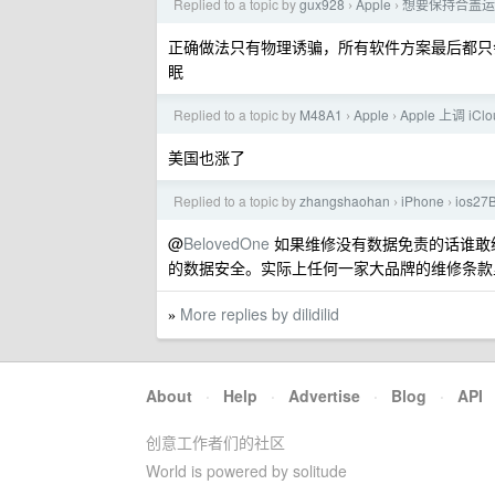
Replied to a topic by
gux928
Apple
想要保持合盖运行
›
›
正确做法只有物理诱骗，所有软件方案最后都只会
眠
Replied to a topic by
M48A1
Apple
Apple 上调 iCl
›
›
美国也涨了
Replied to a topic by
zhangshaohan
iPhone
ios2
›
›
@
BelovedOne
如果维修没有数据免责的话谁敢
的数据安全。实际上任何一家大品牌的维修条款
More replies by dilidilid
»
About
·
Help
·
Advertise
·
Blog
·
API
创意工作者们的社区
World is powered by solitude