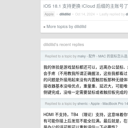
iOS 18.1 支持更换 iCloud 后缀的主账号
Apple
•
dilidilid
•
Oct 14, 2024
• Lastly replied by
d
More topics by dilidilid
»
dilidilid's recent replies
Replied to a topic by
maky
配件
MAC 的鼠标怎么选
›
›
我的体验是游戏鼠标都还可以，远离办公鼠标、触控板、
会手疼（不用教我所谓正确握法，这些我都看过
的问题是外接用起来没有内置触控板那种无缝体
接收器基本没啥优点，重量重、延迟大，可能唯
侧键完成，没啥一定需要鼠标或者触控板完成的
Replied to a topic by
shenlc
Apple
MacBook Pro
›
›
HDMI 不支持，TB4 （理论）支持，这意味着你
有可能你接上后发现不能全拉满。最后就是，在我
是办公的话可能可以重新评估一下必要性？