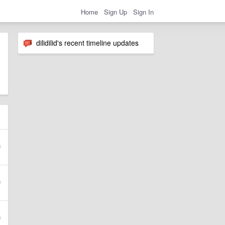
Home
Sign Up
Sign In
dilidilid's recent timeline updates