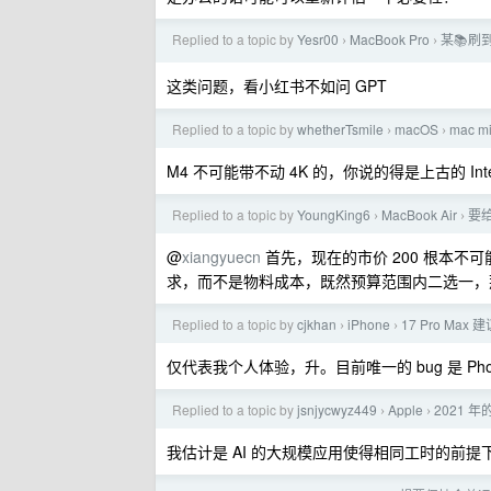
Replied to a topic by
Yesr00
MacBook Pro
某📚刷到
›
›
这类问题，看小红书不如问 GPT
Replied to a topic by
whetherTsmile
macOS
mac 
›
›
M4 不可能带不动 4K 的，你说的得是上古的 Int
Replied to a topic by
YoungKing6
MacBook Air
要给
›
›
@
xiangyuecn
首先，现在的市价 200 根本不可
求，而不是物料成本，既然预算范围内二选一，
Replied to a topic by
cjkhan
iPhone
17 Pro Max 建
›
›
仅代表我个人体验，升。目前唯一的 bug 是 Phot
Replied to a topic by
jsnjycwyz449
Apple
2021 年的
›
›
我估计是 AI 的大规模应用使得相同工时的前