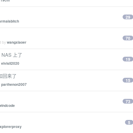
19cm
29
armaisbitch
70
ed by
wangxiaoer
放到 NAS 上了
19
y
elvisli2020
捷键加回来了
15
y
parthenon2007
73
windcode
5
xplorerproxy