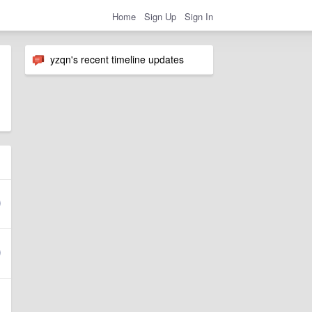
Home
Sign Up
Sign In
yzqn's recent timeline updates