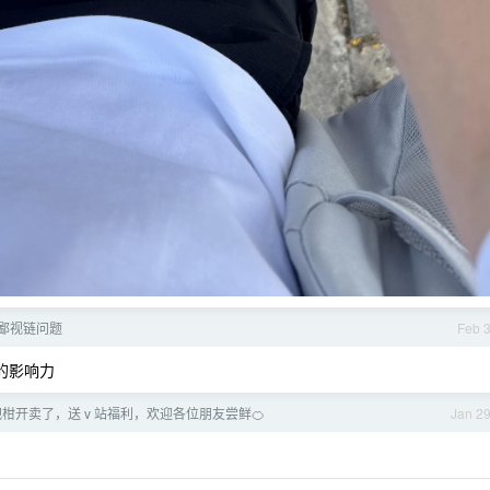
鄙视链问题
Feb 
k 的影响力
耙耙柑开卖了，送 v 站福利，欢迎各位朋友尝鲜🍊
Jan 2