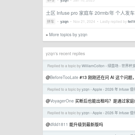
yzqn
土区 Infuse pro 家庭车 20rmb/年 个人发
拼车
•
yzqn
•
Nov 21, 2024
• Lastly replied by
fei1
More topics by yzqn
»
yzqn's recent replies
Replied to a topic by
WilliamColton
绿茵场
世界杯
›
›
@
BeforeTooLate
#13 刚刚还在问 AI 这个问
Replied to a topic by
yzqn
Apple
2026 年 Infus
›
›
@
VoyagerOne
买断后也能出租吗？是通过家庭
Replied to a topic by
yzqn
Apple
2026 年 Infus
›
›
@
dfdd1811
能升级到最新版吗