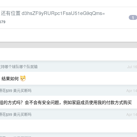
车 还有位置 d3hsZF9yRURpc1FsaU51eG9qQms=
1
679
支持哪个球队哪个队就输
Jul 1
题，结果如何
e 值得花$99 美元买断吗
Apr 1
组的方式吗？会不会有安全问题，例如家庭成员使用我的付款方式购买
e 值得花$99 美元买断吗
Apr 1