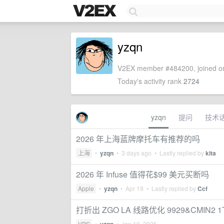
yzqn
V2EX member #484200, joined on
Today's activity rank
2724
yzqn
提问
技术
2026 年上海蓝牌摩托车有推荐的吗
上海
•
yzqn
•
3 days ago
• Lastly replied by
kita
2026 年 Infuse 值得花$99 美元买断吗
Apple
•
yzqn
•
Apr 19
• Lastly replied by
Ccf
打折出 ZGO LA 线路优化 9929&CMIN2 1T $
VPS
•
•
Jan 10, 2025