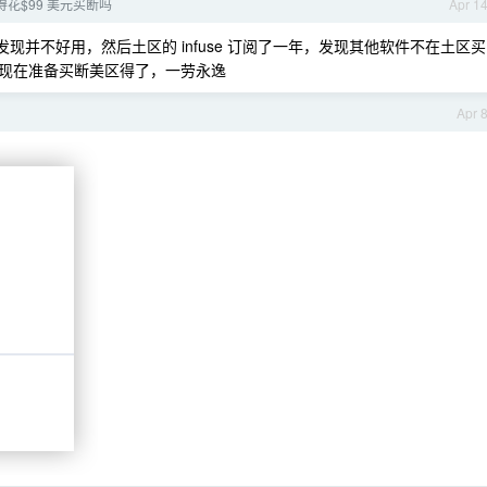
e 值得花$99 美元买断吗
Apr 1
了，发现并不好用，然后土区的 infuse 订阅了一年，发现其他软件不在土区买
现在准备买断美区得了，一劳永逸
Apr 