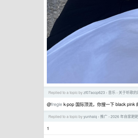
Replied to a topic by
zf07accp623
音乐
关于听歌的
›
›
@
fregie
k-pop 国际顶流，你搜一下 black pin
Replied to a topic by
yunhaiq
推广
2026 年自家
›
›
1