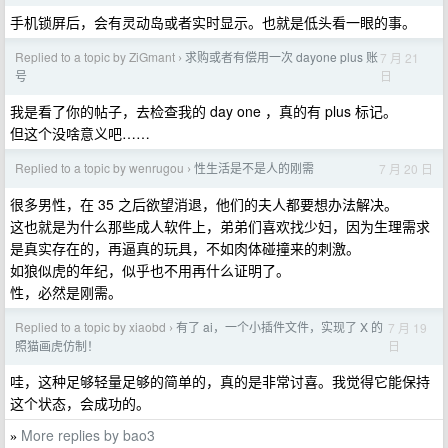
手机锁屏后，会有灵动岛或者实时显示。也就是低头看一眼的事。
Replied to a topic by ZiGmant
求购或者有偿用一次 dayone plus 账
7 月 21
›
日
号
我是看了你的帖子，去检查我的 day one ，真的有 plus 标记。
但这个没啥意义吧……
Replied to a topic by wenrugou
性生活是不是人的刚需
7 月 20 日
›
很多男性，在 35 之后欲望消退，他们的夫人都要想办法解决。
这也就是为什么那些成人软件上，弟弟们喜欢找少妇，因为生理需求
是真实存在的，再逼真的玩具，不如肉体碰撞来的刺激。
如狼似虎的年纪，似乎也不用再什么证明了。
性，必然是刚需。
Replied to a topic by xiaobd
有了 ai，一个小插件文件，实现了 X 的
7 月 19
›
日
照猫画虎仿制！
哇，这种足够轻量足够的简单的，真的是非常讨喜。我觉得它能保持
这个状态，会成功的。
More replies by bao3
»