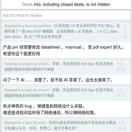
Deals
info, including closed deals, is not hidden
bao3's recent replies
Replied to a topic by zencher
[分享创造] 16 年业余时间写 PDF 核心，近
1
›
天
两年做了一款 Mac PDF 编辑器：全功能编辑 + AI 智能体， 1.0 已上 Mac
前
App Store，送 20 个终生会员求反馈
产品 pm 经常要修改 datasheet ，mannual ， 苦 pdf expert 好久。
希望你这个能更好用
Replied to a topic by VrianC
求助：完全离线的 iOS App 在首次弹出
7 月
›
30 日
键盘时触发系统的联网许可弹窗
问了一下 AI…… 清楚了，就不贴 AI 答案了。这也太搞笑了。
Replied to a topic by VrianC
求助：完全离线的 iOS App 在首次弹出
7 月
›
30 日
键盘时触发系统的联网许可弹窗
有点神奇的 bug ，弹键盘和网络没什么关联。
难道是进程间监听用了网络通信，所以弹网络权限。
Replied to a topic by ko20
好奇大家坐高铁的时候是不是也会多次拿出
7 月
›
22 日
手机确认车次、时间、检票口、座位号等信息？