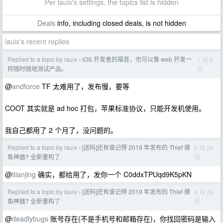
Per lauix's settings, the topics list is hidden
Deals
info, including closed deals, is not hidden
lauix's recent replies
Replied to a topic by lauix
iOS 开发者的福音，也可以像 web 开发一
7 月 6
›
日
样随时随地测试产品。
@
andforce
TF 太难用了，发布慢，要等
COOT 其实就是 ad hoc 打包，苹果标准协议，只能开发机使用。
我自己都用了 2 个月了，没问题的。
Replied to a topic by lauix
[送码]还有谁记得 2019 年发布的 Thief 摸
6 月 29
›
日
鱼神器? 全新重构了
@
itianjing
确实，都给用了，发你一个 C0ddxTPUqd9K5pKN
Replied to a topic by lauix
[送码]还有谁记得 2019 年发布的 Thief 摸
6 月 29
›
日
鱼神器? 全新重构了
@
deadlybugs
账号存在(不是手机号和邮箱存在)，你找回密码是输入