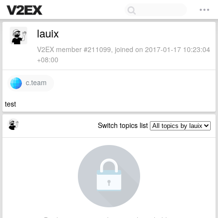
lauix
V2EX member #211099, joined on 2017-01-17 10:23:04
+08:00
c.team
test
Switch topics list