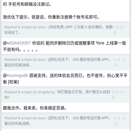
的 手机号和邮箱没注册过。
我优化下提示，就是说，你重新注册换个账号名即可。
Replied to a topic by lauix
(目前免费) APP 上次被 V 友吐槽后，我都
6 月 25
›
日
给改好了。
@
w526433357
你说的 能同步删除日历或提醒事项 Yore 上线第一版
不就有吗。。。。。
Replied to a topic by lauix
[送码] 纪念下， iOS 骚扰电话拦截 APP，
6 月 18
›
日
最近的完美战绩。
@
murongxdb
感谢支持，送的体验会员而已，也不是年，别心里不平
衡 [旺柴]
Replied to a topic by langzibing
你们做独立开发，用户都怎么找到
6 月 18
›
日
的？
跟我合作，我来卖，你来搞定货源。
Replied to a topic by lauix
[送码] 纪念下， iOS 骚扰电话拦截 APP，
6 月 18
›
日
最近的完美战绩。