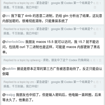
Replied to a topic by zrc
紧急避雷！ google 搜 Codex 第一个结果是个
6 月 1
›
日
病毒，千万别装，我已中招！
@
zrc
我下载了 4mb 的恶意二进制，扔给 glm 分析出了结果，这玩意
内部加密的，很难彻底清除，只能重装系统了
Replied to a topic by zrc
紧急避雷！ google 搜 Codex 第一个结果是个
6 月 1
›
日
病毒，千万别装，我已中招！
@
sherlockGou
我朋友 macos 15.5 就可以访问，我 15.7 就不能访
问，包括用 curl 下二进制也是这样，可能是 macos 内部更新了黑名
单。
Replied to a topic by qdwang
求助，朋友中了这个 Codex 钓鱼网站
6 月 1 日
›
@
askfilm
据说是原本正常的第三方广告被恶意劫持了，反正只能自认
倒霉
Replied to a topic by zrc
紧急避雷！ google 搜 Codex 第一个结果是个
6 月 1
›
日
病毒，千万别装，我已中招！
@
realpg
我朋友也中招了，但是输入密码后，他电脑一直转圈，后来
等太久了，他重启了。