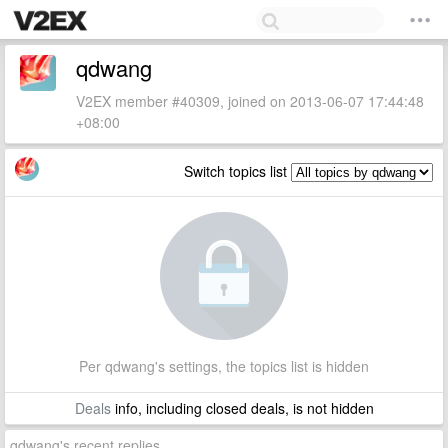
qdwang
V2EX member #40309, joined on 2013-06-07 17:44:48
+08:00
Switch topics list
Per qdwang's settings, the topics list is hidden
Deals
info, including closed deals, is not hidden
qdwang's recent replies