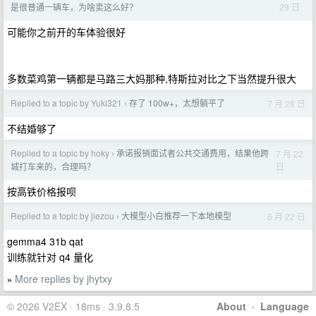
29 日
是很普通一辆车，为啥卖这么好？
可能你之前开的车体验很好
多数菜鸡第一辆都是马路三大妈那种,特斯拉对比之下当然提升很大
Replied to a topic by Yuki321
存了 100w+，太想躺平了
7 月 28 日
›
不结婚够了
Replied to a topic by hoky
承诺报销面试者公共交通费用，结果他跨
7 月 22
›
日
城打车来的，合理吗？
按高铁价格报呗
Replied to a topic by jiezou
大模型小白推荐一下本地模型
6 月 22 日
›
gemma4 31b qat
训练就针对 q4 量化
More replies by jhytxy
»
© 2026 V2EX · 18ms · 3.9.8.5
About
·
Language