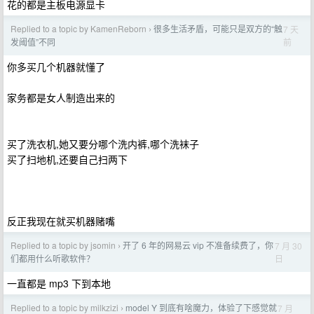
花的都是主板电源显卡
Replied to a topic by KamenReborn
很多生活矛盾，可能只是双方的“触
7 天
›
前
发阈值”不同
你多买几个机器就懂了
家务都是女人制造出来的
买了洗衣机,她又要分哪个洗内裤,哪个洗袜子
买了扫地机,还要自己扫两下
反正我现在就买机器赌嘴
Replied to a topic by jsomin
开了 6 年的网易云 vip 不准备续费了，你
7 月 30
›
日
们都用什么听歌软件？
一直都是 mp3 下到本地
Replied to a topic by milkzizi
model Y 到底有啥魔力，体验了下感觉就
7 月
›