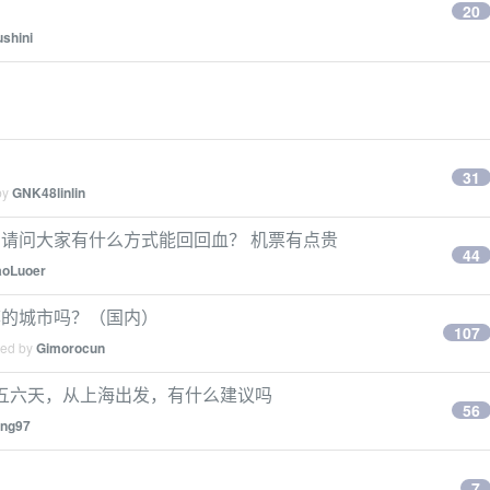
20
shini
31
by
GNK48linlin
 天 请问大家有什么方式能回回血？ 机票有点贵
44
aoLuoer
荐的城市吗？（国内）
107
ied by
Gimorocun
江玩五六天，从上海出发，有什么建议吗
56
ng97
）
7