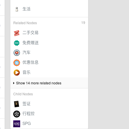
19
Related Nodes
Show 14 more related nodes
Child Nodes