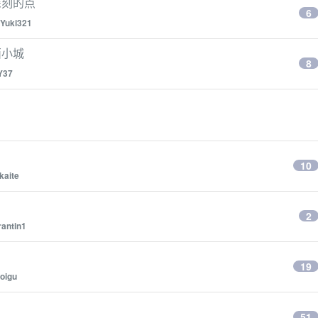
深刻的点
6
Yuki321
西小城
8
Y37
10
kaite
2
antin1
19
oigu
51