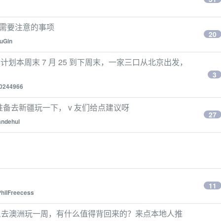
行需要注意的事项
20
uGin
计划本周末 7 月 25 到下周末，一家三口从北京出发，
3
0244966
，准备去新疆玩一下， v 友们给点建议呀
27
ndehul
11
PhilFreecess
象去澳洲玩一周，有什么值得背回来的？来点本地人推