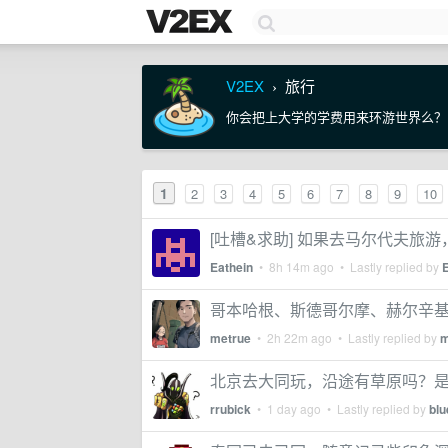
V2EX
旅行
›
你会把上大学的学费用来环游世界么？
1
2
3
4
5
6
7
8
9
10
[吐槽&求助] 如果去马尔代夫旅
Eathein
•
8h 14m ago
• Lastly replied by
哥本哈根、斯德哥尔摩、赫尔辛
metrue
•
2h 22m ago
• Lastly replied by
m
北京去大同玩，沿途有草原吗？
rrubick
•
1 day ago
• Lastly replied by
blu