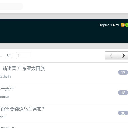
Topics
1,671
...
84
❮
❯
游，请避雷 广东亚太国旅
17
Eathein
基十天行
13
etrue
是否需要绕道乌兰察布？
30
ehtt