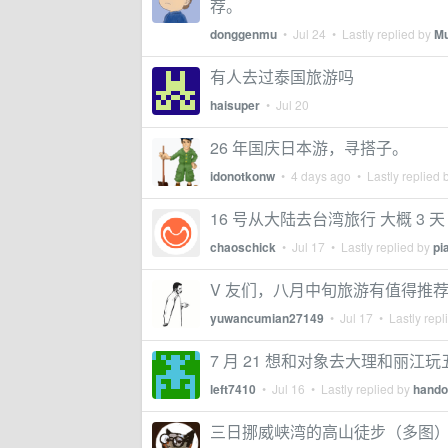
荐。
donggenmu
•
Jul 24
• Lastly replied by
Mu
有人去过泰国旅游吗
haisuper
•
Jul 20
26 年国庆日本游，寻搭子。
idonotkonw
•
4 days ago
• Lastly replied 
16 号从大陆去台湾旅行 大概 3
chaoschick
•
Jul 17
• Lastly replied by
pi
V 友们，八月中旬旅游有值得推
yuwancumian27149
•
Jul 17
• Lastly repl
7 月 21 想和对象去大理和丽
left7410
•
Jul 16
• Lastly replied by
hando
三日挪威峡湾的高山徒步（多图