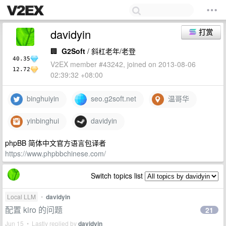
davidyin
打赏
🏢
G2Soft
/ 斜杠老年/老登
40.35
V2EX member #43242, joined on 2013-08-06
12.72
02:39:32 +08:00
binghuiyin
seo.g2soft.net
温哥华
yinbinghui
davidyin
phpBB 简体中文官方语言包译者
https://www.phpbbchinese.com/
Switch topics list
Local LLM
•
davidyin
配置 kiro 的问题
21
Jun 15 • Lastly replied by
davidyin