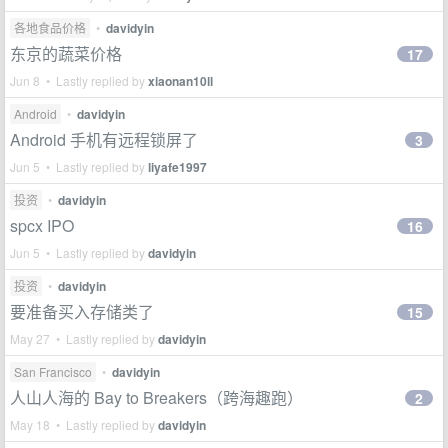
各地食品价格
•
davidyin
东京的蔬菜价格
17
Jun 8 • Lastly replied by
xiaonan10ll
Android
•
davidyin
Android 手机有远程锁屏了
3
Jun 5 • Lastly replied by
liyafe1997
投资
•
davidyin
spcx IPO
16
Jun 5 • Lastly replied by
davidyin
投资
•
davidyin
要准备买入存储类了
15
May 27 • Lastly replied by
davidyin
San Francisco
•
davidyin
人山人海的 Bay to Breakers（跨海趣跑）
2
May 18 • Lastly replied by
davidyin