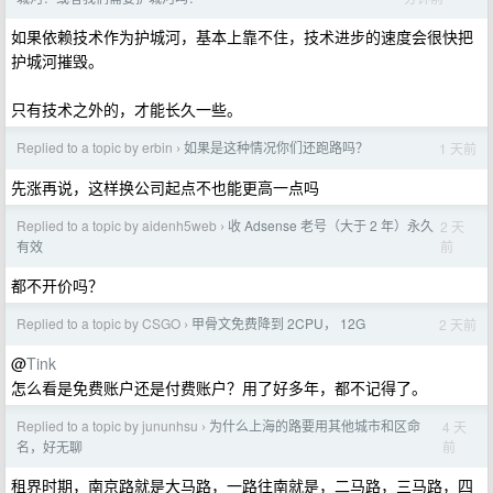
如果依赖技术作为护城河，基本上靠不住，技术进步的速度会很快把
护城河摧毁。
只有技术之外的，才能长久一些。
Replied to a topic by erbin
如果是这种情况你们还跑路吗？
1 天前
›
先涨再说，这样换公司起点不也能更高一点吗
Replied to a topic by aidenh5web
收 Adsense 老号（大于 2 年）永久
2 天
›
前
有效
都不开价吗？
Replied to a topic by CSGO
甲骨文免费降到 2CPU， 12G
2 天前
›
@
Tink
怎么看是免费账户还是付费账户？用了好多年，都不记得了。
Replied to a topic by jununhsu
为什么上海的路要用其他城市和区命
4 天
›
前
名，好无聊
租界时期，南京路就是大马路，一路往南就是，二马路，三马路，四