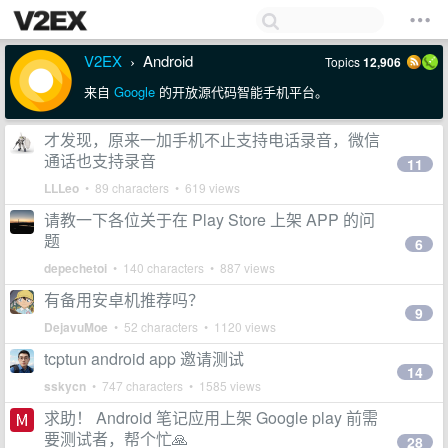
V2EX
Android
Topics
12,906
›
来自
Google
的开放源代码智能手机平台。
才发现，原来一加手机不止支持电话录音，微信
通话也支持录音
11
LLLeo
• 89 characters • 619 views
请教一下各位关于在 Play Store 上架 APP 的问
题
6
depechetoi
• 140 characters • 887 views
有备用安卓机推荐吗？
9
DejavuMoe
• 52 characters • 1120 views
tcptun android app 邀请测试
14
sskycn
• 747 characters • 1585 views
求助！ Android 笔记应用上架 Google play 前需
要测试者，帮个忙🙏
28