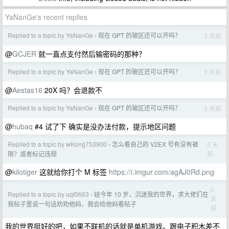
YaNanGe's recent replies
Replied to a topic by YaNanGe
现在 GPT 的玻区还可以开吗？
3 天前
›
@
GCJER
就一直点支付然后输密码的那种？
Replied to a topic by YaNanGe
现在 GPT 的玻区还可以开吗？
3 天前
›
@
Aestas16
20X 吗？会退款不
Replied to a topic by YaNanGe
现在 GPT 的玻区还可以开吗？
3 天前
›
@
hubaq
#4 试了下 确实是没办法付款，提示地区问题
Replied to a topic by wKong753900
怎么看自己的 V2EX 号有没有被
5 天
›
前
限？或者标记违规
@
kilotiger
这就给你打个 M 标签
https://i.imgur.com/agAJ0Rd.png
5
Replied to a topic by uqf0663
娃今年 10 岁，沉迷我的世界，求大佬们在
›
天
我帖子里说一句话劝劝他妈，我会给他妈看帖子
前
我的世界挺好的吧，如果不联机的话就是单机游戏。跟电子积木差不