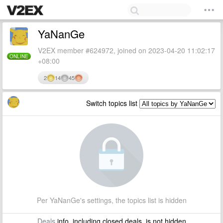
YaNanGe
V2EX member #624972, joined on 2023-04-20 11:02:17
ONLINE
+08:00
2
14
45
Switch topics list
Per YaNanGe's settings, the topics list is hidden
Deals
info, including closed deals, is not hidden