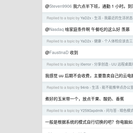
@
Steven9906
我六点半下班，通勤 1 小时。到
Replied to a topic by
YaD2x
生活
我最近的生活状态
›
›
@
Nasdaq
啥家庭条件啊 午餐吃的这么好 羡慕
Replied to a topic by
YaD2x
健康
个人体检应该去三
›
›
@
FaustinaD
收到
Replied to a topic by
i0error
分享创造
UU 远程桌面
›
›
我感觉 uu 后期不会收费，主要靠卖自己的云电
Replied to a topic by
94nb
生活
能不能推举点办公
›
›
煮好的玉米带一个，放点干果、酸奶、香蕉
Replied to a topic by
Y25tIGxpdmlk
问与答
暗色模
›
›
一般是根据系统的模式自行切换的吧？你电脑如