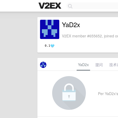
YaD2x
V2EX member #655652, joined on
0.1
YaD2x
提问
技术
Per YaD2x's 