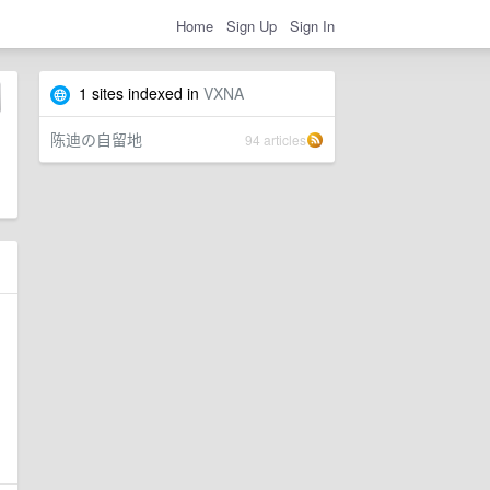
Home
Sign Up
Sign In
1 sites indexed in
VXNA
陈迪の自留地
94 articles