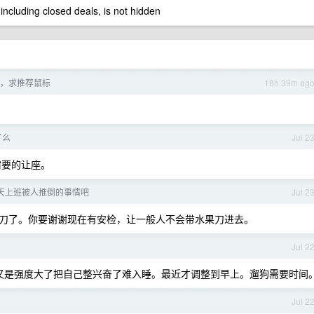
 including closed deals, is not hidden
，求推荐鼠标
18h 39m ag
了么
Jul 2
需要的让座。
天上班被人推倒的事情吧
Jul 2
刀了。你要谢谢现在有安检，让一般人不会带水果刀进去。
Jul 2
又是强度大了把自己整兴奋了难入睡。最近才调整到早上。遛狗需要时间
Jul 2