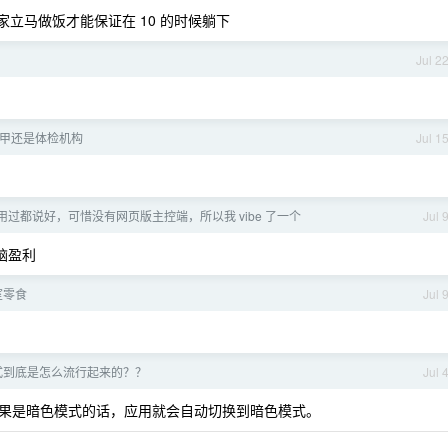
家立马做饭才能保证在 10 的时候躺下
Jul 2
甲还是体检机构
Jul 1
用过都说好，可惜没有网页版主控端，所以我 vibe 了一个
Jul 
脑盈利
室零食
Jul 
式到底是怎么流行起来的？？
Jul 
果是暗色模式的话，应用就会自动切换到暗色模式。