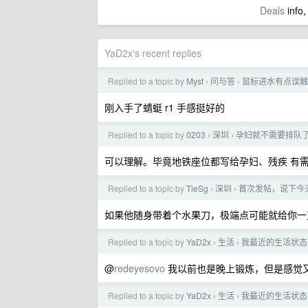
Deals
info,
YaD2x's recent replies
Replied to a topic by
Myst
问与答
鼠标进水有点误触
›
›
刚入手了蜻蜓 r1 手感挺好的
Replied to a topic by
0203
深圳
孕妇就不需要排队
›
›
可以理解。毕竟地铁座位都写给孕妇、残疾 有
Replied to a topic by
TieSg
深圳
首次发帖，说下今
›
›
如果他随身带着个水果刀，极端点可能就给你一
Replied to a topic by
YaD2x
生活
我最近的生活状态
›
›
@
redeyesovo
我以前也是晚上锻炼，但是感觉
Replied to a topic by
YaD2x
生活
我最近的生活状态
›
›