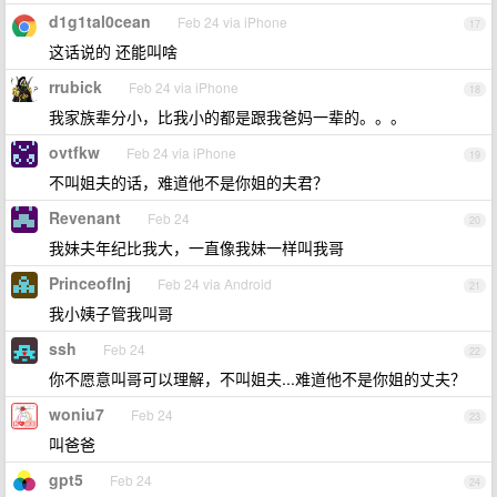
d1g1tal0cean
Feb 24 via iPhone
17
这话说的 还能叫啥
rrubick
Feb 24 via iPhone
18
我家族辈分小，比我小的都是跟我爸妈一辈的。。。
ovtfkw
Feb 24 via iPhone
19
不叫姐夫的话，难道他不是你姐的夫君？
Revenant
Feb 24
20
我妹夫年纪比我大，一直像我妹一样叫我哥
PrinceofInj
Feb 24 via Android
21
我小姨子管我叫哥
ssh
Feb 24
22
你不愿意叫哥可以理解，不叫姐夫...难道他不是你姐的丈夫？
woniu7
Feb 24
23
叫爸爸
gpt5
Feb 24
24