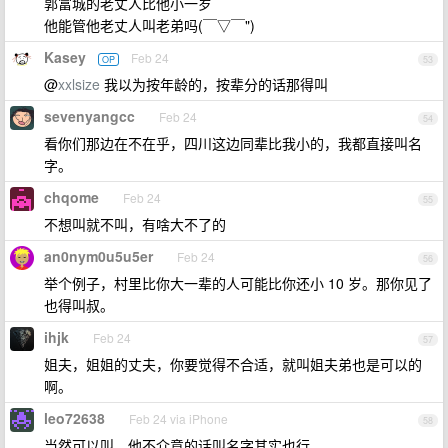
郭富城的老丈人比他小一岁
他能管他老丈人叫老弟吗(￣▽￣")
Kasey
Feb 24
OP
53
@
xxlsize
我以为按年龄的，按辈分的话那得叫
sevenyangcc
Feb 24
54
看你们那边在不在乎，四川这边同辈比我小的，我都直接叫名
字。
chqome
Feb 24
55
不想叫就不叫，有啥大不了的
an0nym0u5u5er
Feb 24
56
举个例子，村里比你大一辈的人可能比你还小 10 岁。那你见了
也得叫叔。
ihjk
Feb 24
57
姐夫，姐姐的丈夫，你要觉得不合适，就叫姐夫弟也是可以的
啊。
leo72638
Feb 24 via iPhone
58
当然可以叫，他不介意的话叫名字其实也行