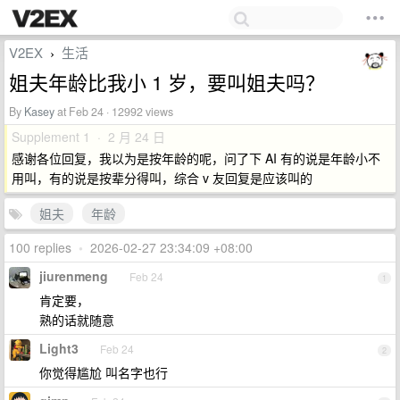
V2EX
生活
›
姐夫年龄比我小 1 岁，要叫姐夫吗？
By
Kasey
at Feb 24 · 12992 views
Supplement 1 · 2 月 24 日
感谢各位回复，我以为是按年龄的呢，问了下 AI 有的说是年龄小不
用叫，有的说是按辈分得叫，综合 v 友回复是应该叫的
姐夫
年龄
100 replies
•
2026-02-27 23:34:09 +08:00
jiurenmeng
Feb 24
1
肯定要，
熟的话就随意
Light3
Feb 24
2
你觉得尴尬 叫名字也行