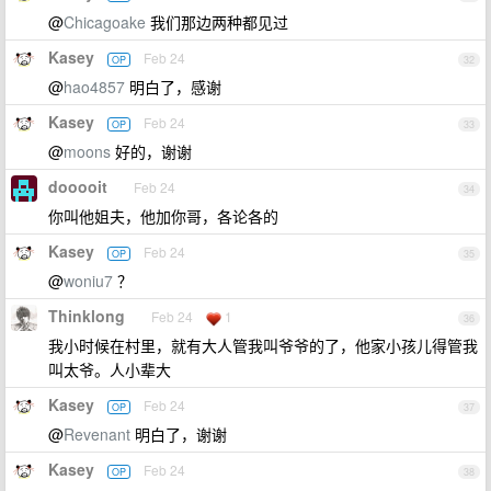
@
Chicagoake
我们那边两种都见过
Kasey
Feb 24
OP
32
@
hao4857
明白了，感谢
Kasey
Feb 24
OP
33
@
moons
好的，谢谢
dooooit
Feb 24
34
你叫他姐夫，他加你哥，各论各的
Kasey
Feb 24
OP
35
@
woniu7
？
Thinklong
Feb 24
1
36
我小时候在村里，就有大人管我叫爷爷的了，他家小孩儿得管我
叫太爷。人小辈大
Kasey
Feb 24
OP
37
@
Revenant
明白了，谢谢
Kasey
Feb 24
OP
38