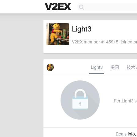
Light3
V2EX member #145915, joined on
Light3
提问
技术
Per Light3's 
Deals
info,