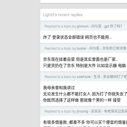
Light3's recent replies
Replied to a topic by
ghmum
问与答
gpt 炸了吗？
›
›
炸了 登录状态全部错误 网页也不能用...
Replied to a topic by
busier
问与答
京东的订单详情
›
›
京东现在挂着自营 但是其实里面也是厂家..
只是货扔在了京东 特别是大件 比如显示器 电脑
Replied to a topic by
szwhszw
生活
失业期间打了老
›
›
我母亲曾和我讲过
无论发生什么都不能打女人 因为打了你就失去
你既然选择了这样做 那就像个男的一样 接受
Replied to a topic by
jincong
买买买
有老哥买过亚
›
›
有很多借鉴款..都差不多 你可以买个便宜的借鉴