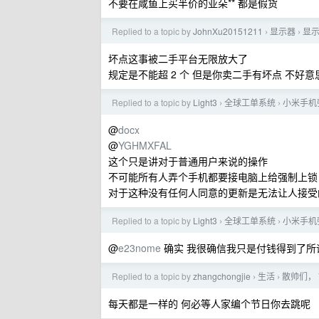
不要在咸鱼上买半价的亚朵** 都是假货
Replied to a topic by
JohnXu20151211
显示器
显
›
›
坏点这事被二手平台无限放大了
规定是不能超 2 个 但是你卖二手有坏点 不好意思
Replied to a topic by
Light3
全球工单系统
小米手机
›
›
@
docx
@
YGHMXFAL
这个只是讲对于普通用户来说的操作
不可能所有人弄个手机都要接电脑上给强制上锁
对于这种没有任何人同意的更新是无法让人接受
Replied to a topic by
Light3
全球工单系统
小米手机
›
›
@
e23nome
确实 我很确信我只是付钱得到了所谓
Replied to a topic by
zhangchongjie
生活
散帅们， 
›
›
每天都是一样的 何必等人家编个节日你去跳呢