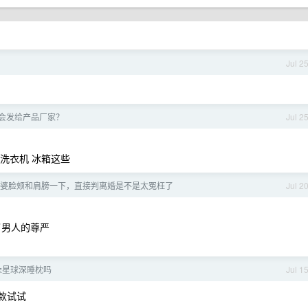
Jul 2
会发给产品厂家？
Jul 2
 洗衣机 冰箱这些
婆脸颊和肩膀一下，直接判离婚是不是太冤枉了
Jul 2
了男人的尊严
朵星球深睡枕吗
Jul 1
款试试