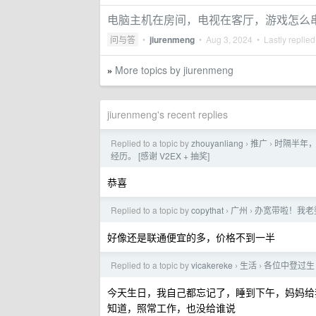
电脑主机在房间，电视在客厅，游戏怎么
问与答
•
jiurenmeng
•
Aug 3, 2024
• Lastly replie
More topics by jiurenmeng
»
jiurenmeng's recent replies
Replied to a topic by
zhouyanliang
推广
时隔半年，
›
›
经历。 [感谢 V2EX + 抽奖]
恭喜
Replied to a topic by
copythat
广州
办宽带啦！我老
›
›
好像还是联通便宜的多，价格不到一半
Replied to a topic by
vicakereke
生活
各位中登过生
›
›
今天生日，我自己都忘记了，睡到下午，妈妈给
知道，照常工作，也没给谁说