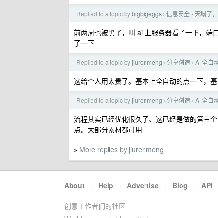
Replied to a topic by
bigbigeggs
信息安全
天塌了，
›
›
前两周也被黑了，叫 ai 上服务器看了一下，端口
了一下
Replied to a topic by
jiurenmeng
分享创造
AI 全
›
›
这给个人用太贵了。基本上全自动的点一下，基
Replied to a topic by
jiurenmeng
分享创造
AI 全
›
›
流程其实已经优化很久了、这已经是做的第三个
点。大部分素材都可用
More replies by jiurenmeng
»
About
·
Help
·
Advertise
·
Blog
·
API
创意工作者们的社区