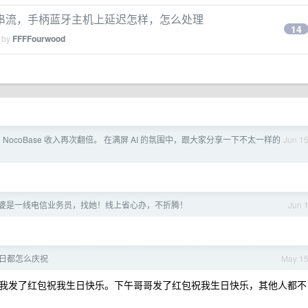
串流，手柄蓝牙主机上延迟怎样，怎么处理
14
d by
FFFFourwood
 NocoBase 收入再次翻倍。 在满屏 AI 的氛围中，跟大家分享一下不太一样的
Jun 1
婆是一线电信业务员，找她！线上省心办，不折腾！
Jun 
日都怎么庆祝
May 1
我发了红包祝我生日快乐。下午哥哥发了红包祝我生日快乐，其他人都不