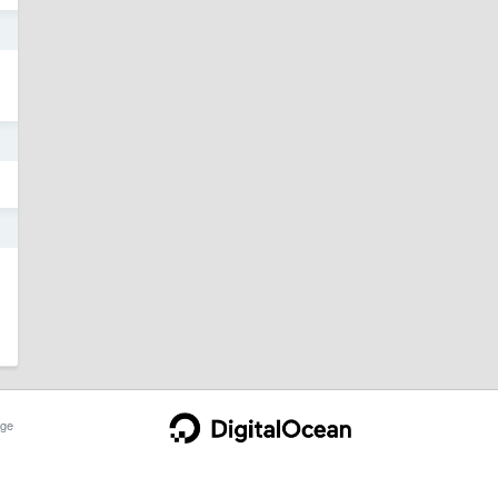
5
8
8
ge