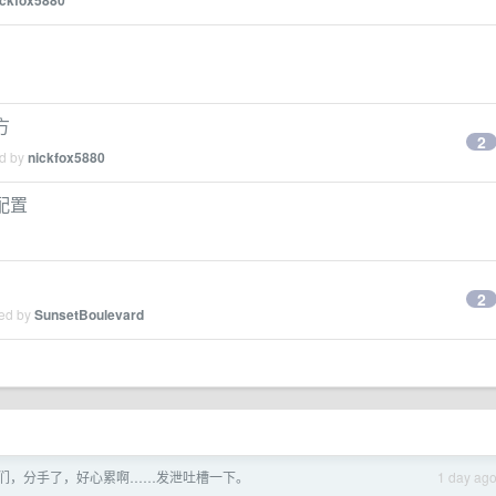
ickfox5880
方
2
ed by
nickfox5880
配置
2
ied by
SunsetBoulevard
们，分手了，好心累啊……发泄吐槽一下。
1 day ag