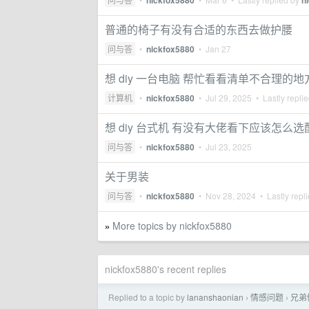
nickfox5880
n
普通的椅子有没有合适的东西去做护腰
问与答
•
nickfox5880
•
Jan 27
想 diy 一台电脑 帮忙看看清单不合理的地
计算机
•
nickfox5880
•
Jul 29, 2025
• Lastly repli
想 diy 台式机 有没有大佬看下应该怎么选
问与答
•
nickfox5880
•
Jul 23, 2025
关于男装
问与答
•
nickfox5880
•
Nov 28, 2024
• Lastly repl
More topics by nickfox5880
»
nickfox5880's recent replies
Replied to a topic by
lananshaonian
情感问题
兄弟
›
›