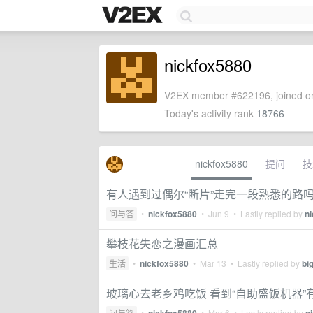
nickfox5880
V2EX member #622196, joined on
Today's activity rank
18766
nickfox5880
提问
技
有人遇到过偶尔“断片”走完一段熟悉的路
问与答
•
nickfox5880
•
Jun 9
• Lastly replied by
n
攀枝花失恋之漫画汇总
生活
•
nickfox5880
•
Mar 13
• Lastly replied by
bi
玻璃心去老乡鸡吃饭 看到“自助盛饭机器”
问与答
•
•
Mar 6
• Lastly replied by