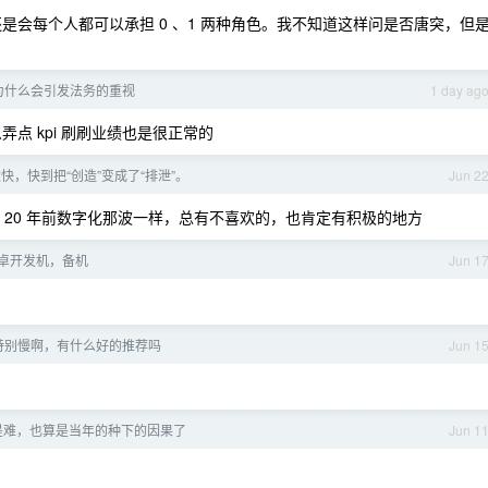
，还是会每个人都可以承担 0 、1 两种角色。我不知道这样问是否唐突，但
为什么会引发法务的重视
1 day ag
点 kpi 刷刷业绩也是很正常的
太快，快到把“创造”变成了“排泄”。
Jun 2
跟 20 年前数字化那波一样，总有不喜欢的，也肯定有积极的地方
卓开发机，备机
Jun 1
特别慢啊，有什么好的推荐吗
Jun 1
是难，也算是当年的种下的因果了
Jun 1