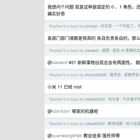
我想问个问题 就是这种是固定的 0 、1 角色
确实好奇
Replied to a topic by
ponelyr
问与答
一个竹知了，
›
›
各部门部门墙都是很高的 各自负责各自的，那么弄
Replied to a topic by
xiaowoli
随想
现在 AI 发展的
›
›
@
xiaowoli
#21 新鲜事物出现总会有两面性。 
Replied to a topic by
shyrock2026
程序员
求推荐安
›
›
小米 11 已经 root
Replied to a topic by
middle2000
问与答
今天梯子
›
›
@
v2er4241
哪家的机器呢
Replied to a topic by
zzboat0422
职场话题
招人还
›
›
@
yuanwangshijie
教会徒弟 饿死师傅