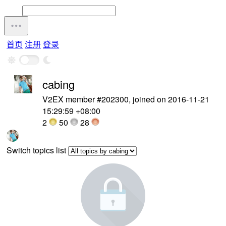
首页
注册
登录
cabing
V2EX member #202300, joined on 2016-11-21
15:29:59 +08:00
2
50
28
Switch topics list