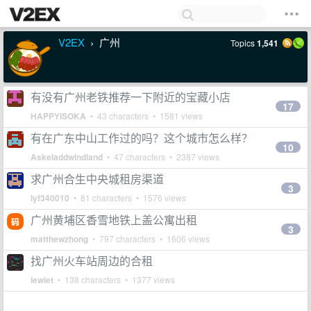
V2EX
广州
Topics
1,541
›
有没有广州老铁推荐一下附近的宝藏小店
17
HAPPYISOKA
• 43 characters • 1581 views
有在广东中山工作过的吗？这个城市怎么样？
10
Askeladdwindland
• 47 characters • 2387 views
求广州合生中央城租房渠道
3
lyf340010
• 81 characters • 1576 views
广州黄埔区香雪地铁上盖公寓出租
3
matthewzhong
• 797 characters • 1606 views
找广州火车站周边的合租
lewiet
• 138 characters • 1377 views