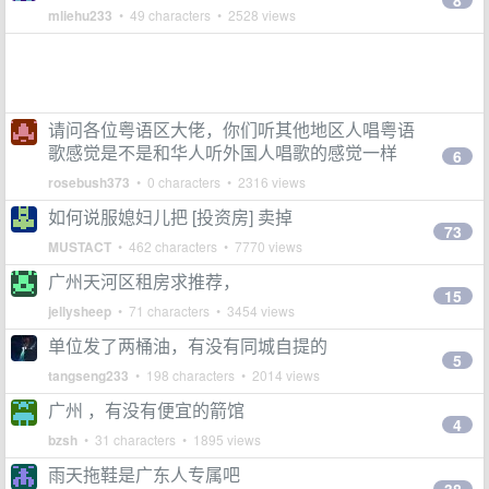
8
mliehu233
• 49 characters • 2528 views
请问各位粤语区大佬，你们听其他地区人唱粤语
歌感觉是不是和华人听外国人唱歌的感觉一样
6
rosebush373
• 0 characters • 2316 views
如何说服媳妇儿把 [投资房] 卖掉
73
MUSTACT
• 462 characters • 7770 views
广州天河区租房求推荐，
15
jellysheep
• 71 characters • 3454 views
单位发了两桶油，有没有同城自提的
5
tangseng233
• 198 characters • 2014 views
广州 ，有没有便宜的箭馆
4
bzsh
• 31 characters • 1895 views
雨天拖鞋是广东人专属吧