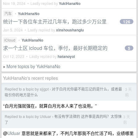
Nov 19, 2024 • Lastly replied by
YukiHanaNo
汽车
•
YukiHanaNo
统计一下各位车主开过几年车，跑过多少万公里
126
Jan 5, 2024 • Lastly replied by
xinshoushanglu
iCloud
•
YukiHanaNo
求一个土区 icloud 车位，季付，最好长期稳定的
5
Oct 12, 2023 • Lastly replied by
hatanoyoi
More topics by YukiHanaNo
»
YukiHanaNo's recent replies
Replied to a topic by sjjgpt
对于白月光你最不能忘记的是什么，或者最
3 天
›
前
吸引你的地方是什么
“白月光强就强在，就算白月光本人来了也没用。”
Replied to a topic by Ulduar
有没有学法律的 这件事是真的吗？太惊悚
3 天
›
前
了
@
Ulduar
意思就是来都来了，不判几年那我不白忙活了吗，业绩哪里