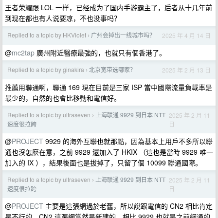
王者荣耀跟 LOL 一样，已经成为了国内手游霸主了，后者从十几年前
到现在都也有人说要凉，不也没事吗？
Replied to a topic by HKViolet
广州会掉出一线城市吗？
2025 年 4 月 14 日
›
@
mc2tap
廣州附近醫療最強的，也就只有個香港了。
Replied to a topic by ginakira
北京宽带选哪家？
2025 年 2 月 13 日
›
推薦用聯通啊，聯通 169 現在目前是三家 ISP 當中國際流量負載率是
最少的，自然的也會比移動和電信好。
Replied to a topic by ultraseven
上海联通 9929 到日本 NTT
2025 年 2 月 11
›
日
速度很拉跨
@
PROJECT
9929 的海外互聯也就那點，因為基本上用戶不多所以聯
通也沒怎麼在意，之前 9929 還加入了 HKIX （這也是當時 9929 唯一
加入的 IX ），結果後面也是拔掉了，只留了個 10099 聯通國際。
Replied to a topic by ultraseven
上海联通 9929 到日本 NTT
2025 年 2 月 11
›
日
速度很拉跨
@
PROJECT
主要是這張網過於老舊，所以說跟電信的 CN2 相比肯定
是不行的，CN2 這張網當然是新建的，相比 9929 也就是之前網通的