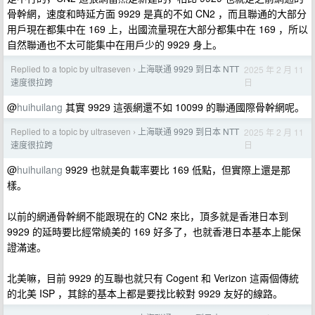
骨幹網，速度和時延方面 9929 是真的不如 CN2 ，而且聯通的大部分
用戶現在都集中在 169 上，出國流量現在大部分都集中在 169 ，所以
自然聯通也不太可能集中在用戶少的 9929 身上。
Replied to a topic by ultraseven
上海联通 9929 到日本 NTT
2025 年 2 月 11
›
日
速度很拉跨
@
huihuilang
其實 9929 這張網還不如 10099 的聯通國際骨幹網呢。
Replied to a topic by ultraseven
上海联通 9929 到日本 NTT
2025 年 2 月 11
›
日
速度很拉跨
@
huihuilang
9929 也就是負載率要比 169 低點，但實際上還是那
樣。
以前的網通骨幹網不能跟現在的 CN2 來比，頂多就是香港日本到
9929 的延時要比經常繞美的 169 好多了，也就香港日本基本上能保
證滿速。
北美嘛，目前 9929 的互聯也就只有 Cogent 和 Verizon 這兩個傳統
的北美 ISP ，其餘的基本上都是要找比較對 9929 友好的線路。