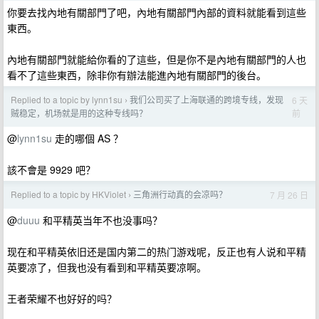
你要去找內地有關部門了吧，內地有關部門內部的資料就能看到這些
東西。
內地有關部門就能給你看的了這些，但是你不是內地有關部門的人也
看不了這些東西，除非你有辦法能進內地有關部門的後台。
Replied to a topic by lynn1su
我们公司买了上海联通的跨境专线，发现
6 天
›
前
贼稳定，机场就是用的这种专线吗？
@
lynn1su
走的哪個 AS ？
該不會是 9929 吧？
Replied to a topic by HKViolet
三角洲行动真的会凉吗？
7 月 26 日
›
@
duuu
和平精英当年不也没事吗？
现在和平精英依旧还是国内第二的热门游戏呢，反正也有人说和平精
英要凉了，但我也没有看到和平精英要凉啊。
王者荣耀不也好好的吗？