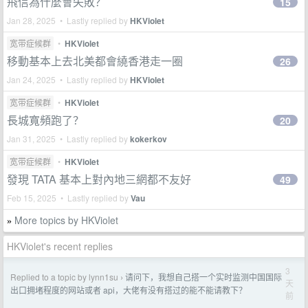
飛信為什麼會失敗？
15
Jan 28, 2025 • Lastly replied by
HKViolet
宽带症候群
•
HKViolet
移動基本上去北美都會繞香港走一圈
26
Jan 24, 2025 • Lastly replied by
HKViolet
宽带症候群
•
HKViolet
長城寬頻跑了？
20
Jan 31, 2025 • Lastly replied by
kokerkov
宽带症候群
•
HKViolet
發現 TATA 基本上對內地三網都不友好
49
Feb 15, 2025 • Lastly replied by
Vau
More topics by HKViolet
»
HKViolet's recent replies
3
Replied to a topic by lynn1su
请问下，我想自己搭一个实时监测中国国际
›
天
出口拥堵程度的网站或者 api，大佬有没有搭过的能不能请教下？
前