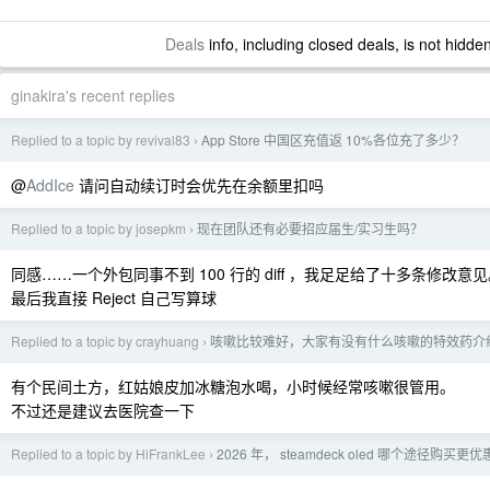
Deals
info, including closed deals, is not hidde
ginakira's recent replies
Replied to a topic by revival83
App Store 中国区充值返 10%各位充了多少？
›
@
AddIce
请问自动续订时会优先在余额里扣吗
Replied to a topic by josepkm
现在团队还有必要招应届生/实习生吗？
›
同感……一个外包同事不到 100 行的 diff ，我足足给了十多条修改意
最后我直接 Reject 自己写算球
Replied to a topic by crayhuang
咳嗽比较难好，大家有没有什么咳嗽的特效药介
›
有个民间土方，红姑娘皮加冰糖泡水喝，小时候经常咳嗽很管用。
不过还是建议去医院查一下
Replied to a topic by HiFrankLee
2026 年， steamdeck oled 哪个途径购买更优
›