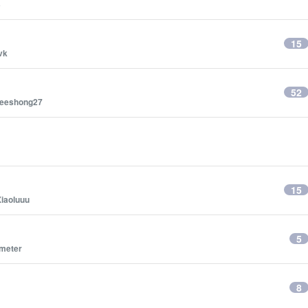
3
15
evk
52
leeshong27
15
Xiaoluuu
5
meter
8