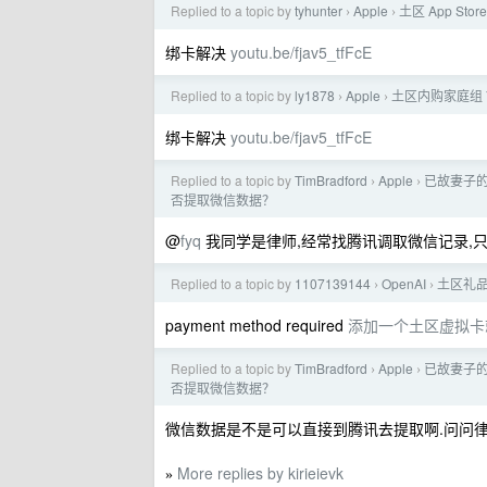
Replied to a topic by
tyhunter
Apple
土区 App Sto
›
›
绑卡解决
youtu.be/fjav5_tfFcE
Replied to a topic by
ly1878
Apple
土区内购家庭组 
›
›
绑卡解决
youtu.be/fjav5_tfFcE
Replied to a topic by
TimBradford
Apple
已故妻子的 
›
›
否提取微信数据？
@
fyq
我同学是律师,经常找腾讯调取微信记录,只
Replied to a topic by
1107139144
OpenAI
土区礼品
›
›
payment method required
添加一个土区虚拟卡就可以.
Replied to a topic by
TimBradford
Apple
已故妻子的 
›
›
否提取微信数据？
微信数据是不是可以直接到腾讯去提取啊.问问律
More replies by kirieievk
»