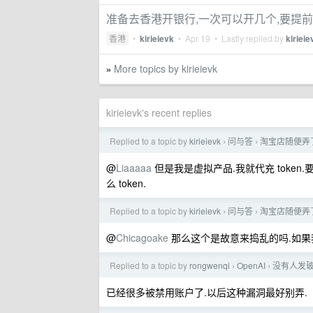
准备去香港开银行,一次可以开几个,要提
香港
•
kirieievk
•
Apr 19
• Lastly replied by
kirieie
More topics by kirieievk
»
kirieievk's recent replies
Replied to a topic by
kirieievk
问与答
淘宝店随便弄
›
›
@
Liaaaaa
但是我是虚拟产品.我就代充 token.
么 token.
Replied to a topic by
kirieievk
问与答
淘宝店随便弄
›
›
@
Chicagoake
那么这个是故意来捣乱的吗.如果
Replied to a topic by
rongwenqi
OpenAI
没有人发玻利维
›
›
已经很多被禁用账户了.以后这种漏洞最好别弄.