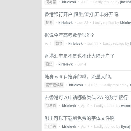
问与答
•
kirieievk
•
Jul 8
• Lastly replied by
jko12
香港银行开户,恒生,渣打,汇丰好开吗.
投资
•
kirieievk
•
Jun 23
• Lastly replied by
kiriei
据说今年高考数学很难?
1
教育
•
kirieievk
•
Jun 11
• Lastly replied by
香港汇丰是不是也不让大陆开户了
投资
•
kirieievk
•
Jun 4
随身 wifi 有推荐的吗，流量大的。
宽带症候群
•
kirieievk
•
Jul 25
• Lastly replied by
去香港可以申请哪些类似 ZA 的数字银行
问与答
•
kirieievk
•
Apr 9
• Lastly replied by
water
哪里可以下载到免费的字体文件啊
问与答
•
kirieievk
•
Apr 7
• Lastly replied by
flynaj