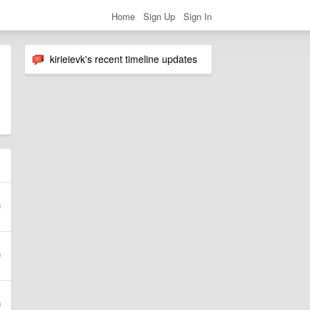
Home
Sign Up
Sign In
kirieievk's recent timeline updates