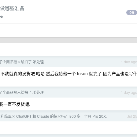
前做哪些准备
28
vk
了个商品被人给拍了.咱处理
1 day ag
要不我就真的发货吧.哈哈.然后我给他一个 token 就完了.因为产品也没写
了个商品被人给拍了.咱处理
1 day ag
我一直不发货呢.
亚区 ChatGPT 和 Claude 的情况吗？ 800 多一个月 Pro 20X.
Jul 2