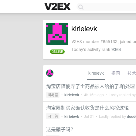
kirieievk
V2EX member #655132, joined on
Today's activity rank
9364
ONLINE
kirieievk
提问
技术
淘宝店随便弄了个商品被人给拍了.咱处理
问与答
•
kirieievk
•
4h 16m ago
• Lastly replied b
淘宝限制买家确认收货是什么风控逻辑
问与答
•
kirieievk
•
Jul 31
• Lastly replied by
doud
这是骗子吗?