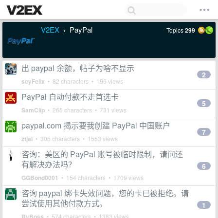
V2EX
PayPal
Topics
299
›
出 paypal 余额，帖子为啥不显示
2
scyFelix
• 82 characters • 196 views
PayPal 自动付款不走首选卡
5
SamClip
• 265 characters • 731 views
paypal.com 揭示要我创建 PayPal 中国账户
7
ztjal
• 305 characters • 1553 views
咨询：美区的 PayPal 账号被临时限制，请问还
有解决办法吗？
6
GGBond0001
• 154 characters • 1709 views
咨询 paypal 绑卡失效问题，您的卡已被拒绝。请
尝试使用其他付款方式。
1
RyBoss
• 574 characters • 1383 views