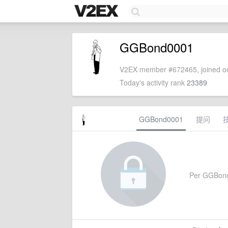
GGBond0001
V2EX member #672465, joined on
Today's activity rank
23389
GGBond0001
提问
Per GGBond00