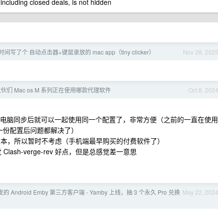
 including closed deals, is not hidden
时间写了个 自动点击器+键鼠录放的 mac app（tiny clicker）
Nov 28, 202
伙们 Mac os M 系列正在使用哪款代理软件
Oct 8, 202
上弄好配置后电脑同步后就可以一起使用同一个配置了，非常方便（之前的一直在使用
了一份配置后问题都解决了）
 Mac 版本，所以暂时不考虑（手机端最早购买的付费软件了）
下来感觉 Clash-verge-rev 好点，但是总感觉差一意思
的 Android Emby 第三方客户端 - Yamby 上线，抽 3 个永久 Pro 兑换
May 22, 202