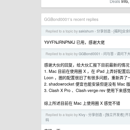
Deals
info,
GGBond0001's recent replies
Replied to a topic by
sakishum
分享创造
[福利]业余
›
›
Y9YFNJRNPNKJ 已用，感谢大佬
Replied to a topic by
GGBond0001
问与答
请问下大
›
›
感谢大伙的回复，给大伙汇报下目前最新的情况
1. Mac 目前在使用圈 X ，在 iPad 
Loon ，圈的配置很旧了有很多问题，重新弄
2. shadowrocket 便宜也能安装但是没有
3. Clash X Pro 、Clash-verge-rev 使用
综上所述目前在 Mac 上使用圈 X 感觉不错
Replied to a topic by
Kivy
分享创造
[独立开发者] 开发
›
›
码