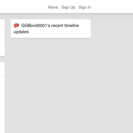
Home
Sign Up
Sign In
GGBond0001's recent timeline
updates