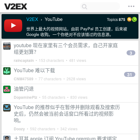
V2EX
YouTube
Topics
875
›
世界上最大的视频网站，由前 PayPal 员工创建，后来被
Google 收购。一个你绝对不应该错过的信息源。
youtube 现在家里有三个会员需求，自己开家庭
组更划算？
3
raincaptain
• 153 characters • 481 views
YouTube 难以下载
31
CNM47589
• 77 characters • 2628 views
油管闪退
DopaminePlz
• 55 characters • 830 views
YouTube 的推荐似乎在暂停并删除观看及搜索历
史后，仍然会被当前会话窗口所看过的视频影
响。
Doozy
• 592 characters • 342 views
土耳其 apple 订阅 YouTube premium 要求绑定