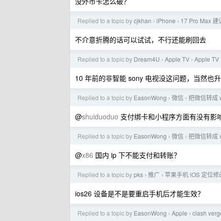
没外币卡怎么破？
Replied to a topic by
cjkhan
iPhone
17 Pro Max 建
›
›
不介意折腾的话可以试试，不行还能刷回去
Replied to a topic by
Dream4U
Apple TV
Apple T
›
›
10 年前的非智能 sony 电视没这问题，当然也
Replied to a topic by
EasonWong
微信
把微信转成 
›
›
@
shuiduoduo
支付绑卡和小程序方面有没有影
Replied to a topic by
EasonWong
微信
把微信转成 
›
›
@
x86
国内 ip 下不能支付和转账？
Replied to a topic by
pks
推广
苹果手机 iOS 定位修
›
›
ios26 设备是不是要重启手机后才能生效？
Replied to a topic by
EasonWong
Apple
clash 
›
›