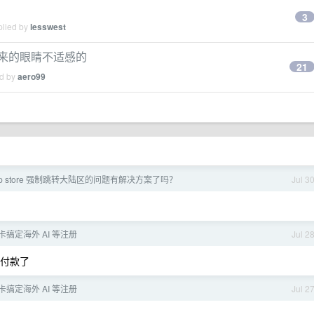
3
plied by
lesswest
带来的眼睛不适感的
21
ed by
aero99
app store 强制跳转大陆区的问题有解决方案了吗？
Jul 3
ff 卡搞定海外 AI 等注册
Jul 2
卡付款了
ff 卡搞定海外 AI 等注册
Jul 2