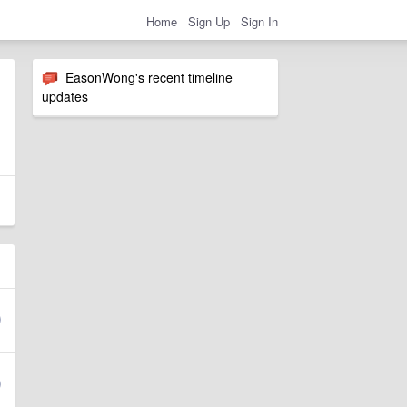
Home
Sign Up
Sign In
EasonWong's recent timeline
updates