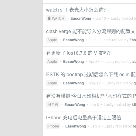
watch s11 表壳大小怎么选？
 WATCH
•
EasonWong
•
Jul 10
• Lastly replied 
clash verge 能不能导入分流规则的配置
Apple
•
EasonWong
•
Jul 9
• Lastly replied by
Ea
有更新了 ios18.7.8 的 V 友吗？
Apple
•
EasonWong
•
Apr 27
• Lastly replied by
ab
ESTK 的 bootrap 过期后怎么下载 esim 
Apple
•
EasonWong
•
May 12
• Lastly replied by
g
有没有模拟“今日水印相机”里水印样式的 P
问与答
•
EasonWong
•
Jan 8
• Lastly replied by
k5
iPhone 充电后电量高于设定上限值
iPhone
•
EasonWong
•
Jan 3
• Lastly replied by
b