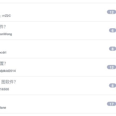
12
by
rrZ2C
文件？
6
sonWong
8
cdrl
配置？
12
djdkid2014
 图软件？
8
16500
17
jfane