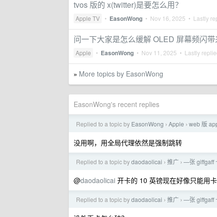
tvos 版的 x(twitter)是要怎么用？
Apple TV
•
EasonWong
•
Nov 16, 2025
• Lastly re
问一下大家是怎么缓解 OLED 屏幕频闪
Apple
•
EasonWong
•
Nov 11, 2025
• Lastly repli
More topics by EasonWong
»
EasonWong's recent replies
Replied to a topic by
EasonWong
Apple
web 版 
›
›
没用啊，用全局代理依然是强制跳转
Replied to a topic by
daodaolicai
推广
—张 giffga
›
›
@
daodaolicai
开卡的 10 英镑现在好像只能用
Replied to a topic by
daodaolicai
推广
—张 giffga
›
›