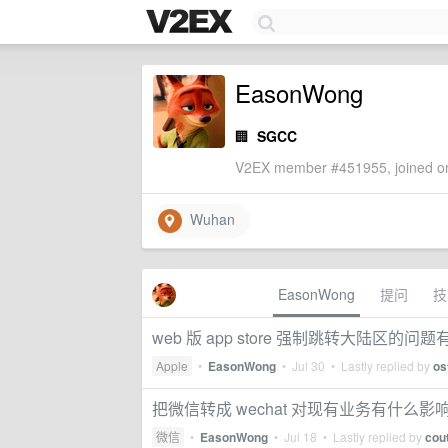
EasonWong
🏢
SGCC
V2EX member #451955, joined on
Wuhan
EasonWong
提问
技
web 版 app store 强制跳转大陆区的
Apple
•
EasonWong
•
Jul 30
• Lastly replied by
os
把微信转成 wechat 对现有业务有什么影
微信
•
EasonWong
•
Jul 18
• Lastly replied by
cou