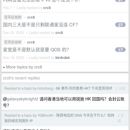
Feb 7 • Lastly replied by
crc8
宽带症候群
•
crc8
国内三大是不是只剩联通家没连 CF？
27
Dec 25, 2025 • Lastly replied by
crc8
宽带症候群
•
crc8
家宽是不是默认就是要 QOS 的？
17
Dec 18, 2025 • Lastly replied by
birdvdsk
More topics by crc8
»
crc8's recent replies
Replied to a topic by richchang
98 港币/月的香港 HKT 千兆宽带测评
2 天前
›
@
galaxyskyknight2
请问香港当地可以用锐驰 HK 回国吗？会封云账
号？
Replied to a topic by YGBlvcAK
陕西电信的 DNS 今天在干什么？劫持
3 天
›
前
我的域名到国外 IP