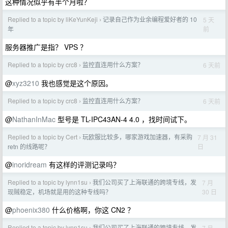
这种情况似乎有半个月啦？
Replied to a topic by liKeYunKeji
记录自己作为业余编程爱好者的 10
5 天
›
前
年
服务器推广是指？ VPS ？
Replied to a topic by crc8
监控直连用什么方案？
6 天前
›
@
xyz3210
我也感觉是这个原因。
Replied to a topic by crc8
监控直连用什么方案？
6 天前
›
@
NathanInMac
型号是 TL-IPC43AN-4 4.0 ，找时间试下。
Replied to a topic by Cert
玩欧服比较多，哪家游戏加速器，有采购
7 月 31
›
日
retn 的线路呢？
@
inoridream
有这样的评测记录吗？
Replied to a topic by lynn1su
我们公司买了上海联通的跨境专线，发
7 月
›
30 日
现贼稳定，机场就是用的这种专线吗？
@
phoenix380
什么价格啊，你这 CN2 ？
Replied to a topic by lynn1su
我们公司买了上海联通的跨境专线，发
7 月