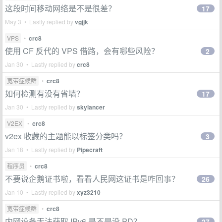
这段时间移动网络是不是很差？
17
May 3 • Lastly replied by
vgjjk
VPS
•
crc8
使用 CF 反代的 VPS 借路，会有哪些风险？
2
Jan 30 • Lastly replied by
crc8
宽带症候群
•
crc8
如何检测有没有省墙？
17
Jan 30 • Lastly replied by
skylancer
V2EX
•
crc8
v2ex 收藏的主题能以标签分类吗？
3
Jan 18 • Lastly replied by
Pipecraft
程序员
•
crc8
不要说企鹅证书啦，看看人民网这证书是咋回事？
26
Jan 10 • Lastly replied by
xyz3210
宽带症候群
•
crc8
内网设备无法获取 IPv6 是不是没 PD？
27