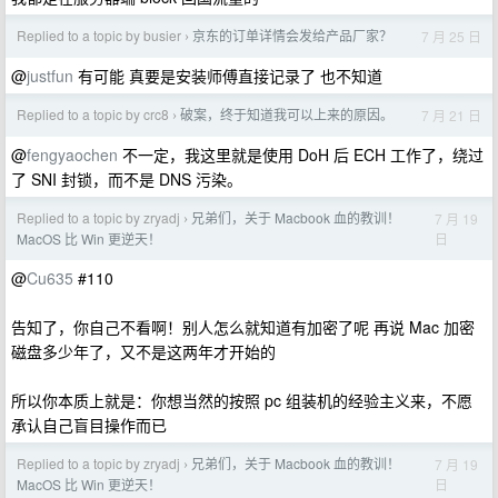
Replied to a topic by busier
京东的订单详情会发给产品厂家？
7 月 25 日
›
@
justfun
有可能 真要是安装师傅直接记录了 也不知道
Replied to a topic by crc8
破案，终于知道我可以上来的原因。
7 月 21 日
›
@
fengyaochen
不一定，我这里就是使用 DoH 后 ECH 工作了，绕过
了 SNI 封锁，而不是 DNS 污染。
Replied to a topic by zryadj
兄弟们，关于 Macbook 血的教训！
7 月 19
›
日
MacOS 比 Win 更逆天！
@
Cu635
#110
告知了，你自己不看啊！别人怎么就知道有加密了呢 再说 Mac 加密
磁盘多少年了，又不是这两年才开始的
所以你本质上就是：你想当然的按照 pc 组装机的经验主义来，不愿
承认自己盲目操作而已
Replied to a topic by zryadj
兄弟们，关于 Macbook 血的教训！
7 月 19
›
日
MacOS 比 Win 更逆天！