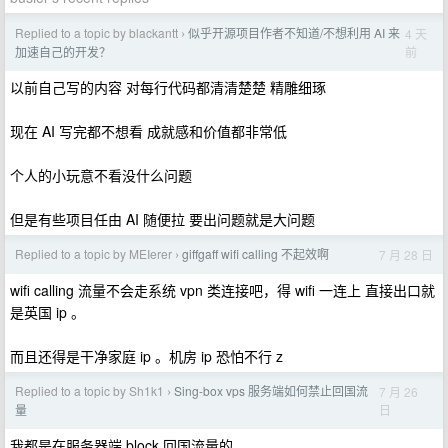
Replied to a topic by blackantt
似乎开源项目作者不知道/不想利用 AI 来
4 天
›
前
加速自己的开发？
以前自己写的内容 对每行代码都清清楚楚 精雕细琢
现在 AI 写完都不想看 成就感和价值都非常低
个人的小玩意不看没什么问题
但是有些项目任由 AI 随便拉 要出问题就是大问题
Replied to a topic by MEIerer
giffgaff wifi calling 不起效啊
7 月 28 日
›
wifi calling 流量不会走系统 vpn 类连接吧，得 wifi 一连上 直接出口就
是英国 ip 。
而且还得是干净家庭 ip 。机房 ip 恐怕不行 z
Replied to a topic by Sh1k1
Sing-box vps 服务端如何禁止回国流
7 月 26
›
日
量
我都是在服务器端 block 回国流量的