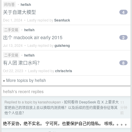
问与答
•
hefish
关于自建大模型
4
Dec 1, 2024 • Lastly replied by
Seanfuck
二手交易
•
hefish
出个 macbook air early 2015
2
Jul 13, 2024 • Lastly replied by
guisheng
二手交易
•
hefish
有人团 漱口水吗？
8
Oct 22, 2023 • Lastly replied by
chrischris
More topics by hefish
»
hefish's recent replies
Replied to a topic by karashoukpan
如何看待 DeepSeek 在 X 上要求大
11
›
分钟
家把自己的项目放上去以换取内测资格？以及后续的签约需要身份征等其
前
他个人信息？
绝不妥协，绝不实名。 宁可死，也要保护自己的隐私。 咳咳。。。。