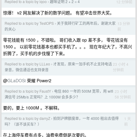
Replied to a topic by iqoo
趣味证明 2 + 2 = 4
12 分钟前
›
惊爆！ v2 网友解决了新的数学问题。 有望冲击世界大奖。
Replied to a topic by TestOPS
关于我转行矿工的两年后，谢谢大家
13 分钟
›
前
的关心
零花钱能有 1500 ，不错啦。 哥们收入跟 op 差不多， 零花钱没有
1500 。 以前零花钱基本也都买手机了。。。 现在年纪大了，不高兴
折腾了，买手机的步伐慢了下来。
Replied to a topic by LLLeo
才发现，原来一加手机不止支持电话
23 小时 4
›
分钟前
录音，微信通话也支持录音
@
GLaDOSi
荣耀 Power2
Replied to a topic by FaustY
电信 860 一年的 500M 宽带，用 wifi
23 小时
›
58 分钟前
满信号 25Mb/s 正常吗？上 1000M 会多多少？
要的，要上 1000M 。不解释。
Replied to a topic by darryZ
拍到沪牌额度单，一年 4000 租出去值得
1 天
›
前
吗？（该不该买车？）
在上海停车费有点多，油费电费倒是次要的。