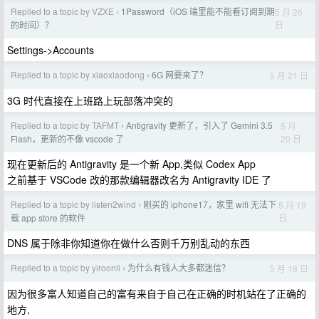
Replied to a topic by VZXE
1Password（iOS 端里能不能看订阅到期
5 月 26
›
日
的时间）？
Settings->Accounts
Replied to a topic by xiaoxiaodong
6G 网要来了？
5 月 21 日
›
3G 时代直接在上班路上玩部落冲突的
Replied to a topic by TAFMT
Antigravity 更新了，引入了 Gemini 3.5
5 月
›
20 日
Flash，更新的不像 vscode 了
现在更新后的 Antigravity 是一个新 App,类似 Codex App
之前基于 VSCode 改的那款编辑器改名为 Antigravity IDE 了
Replied to a topic by listen2wind
刚买的 iphone17，家里 wifi 无法下
5 月 19
›
日
载 app store 的软件
DNS 属于除非你知道你在做什么否则千万别乱动的东西
Replied to a topic by yiroonli
为什么有钱人大多都迷信？
5 月 18 日
›
因为很多富人知道自己的富有来自于自己在正确的时机站在了正确的
地方,