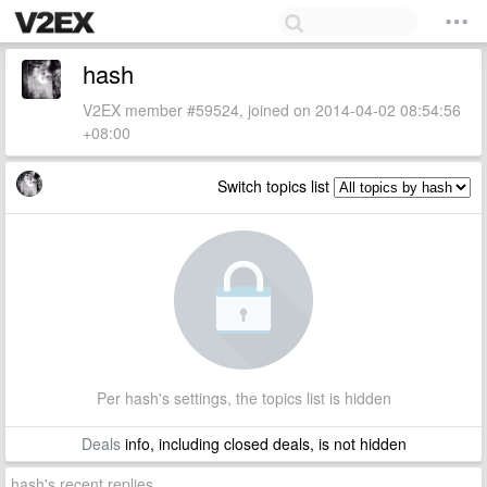
hash
V2EX member #59524, joined on 2014-04-02 08:54:56
+08:00
Switch topics list
Per hash's settings, the topics list is hidden
Deals
info, including closed deals, is not hidden
hash's recent replies