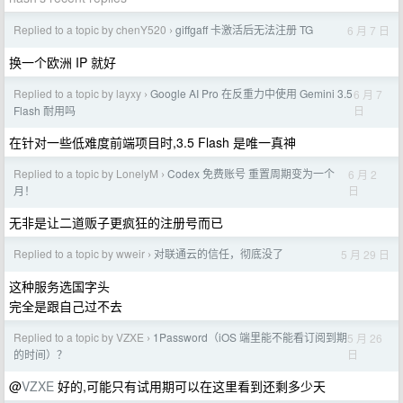
Replied to a topic by chenY520
giffgaff 卡激活后无法注册 TG
6 月 7 日
›
换一个欧洲 IP 就好
Replied to a topic by layxy
Google AI Pro 在反重力中使用 Gemini 3.5
6 月 7
›
日
Flash 耐用吗
在针对一些低难度前端项目时,3.5 Flash 是唯一真神
Replied to a topic by LonelyM
Codex 免费账号 重置周期变为一个
6 月 2
›
日
月！
无非是让二道贩子更疯狂的注册号而已
Replied to a topic by wweir
对联通云的信任，彻底没了
5 月 29 日
›
这种服务选国字头
完全是跟自己过不去
Replied to a topic by VZXE
1Password（iOS 端里能不能看订阅到期
5 月 26
›
日
的时间）？
@
VZXE
好的,可能只有试用期可以在这里看到还剩多少天