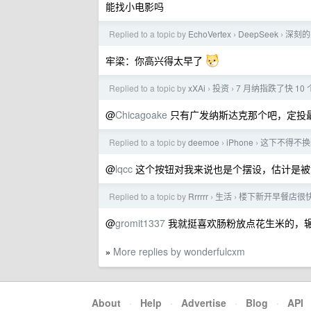
能找小电影吗
Replied to a topic by
EchoVertex
DeepSeek
深刻的
›
›
牢梁：你高兴得太早了
Replied to a topic by
xXAi
投资
7 月纳指跌了快 10 
›
›
@
Chicagoake
只有广发纳斯达克那个吧，定投最低
Replied to a topic by
deemoe
iPhone
这下不得不换新 
›
›
@
lqcc
这个按钮对我来说也是个摆设，估计是被
Replied to a topic by
Rrrrrr
生活
楼下新开早餐店很
›
›
@
gromit1337
我就挺喜欢肠粉放点花生米的，
More replies by wonderfulcxm
»
About
·
Help
·
Advertise
·
Blog
·
API