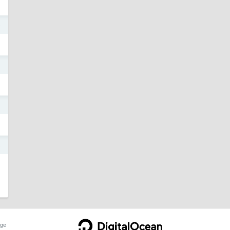
o
o
o
o
ge