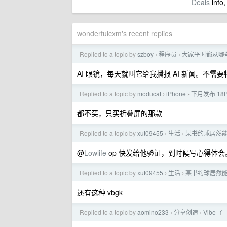
Deals
info,
wonderfulcxm's recent replies
Replied to a topic by
szboy
程序员
大家平时都从哪些
›
›
AI 眼镜，每天就叫它给我播报 AI 新闻。不需要
Replied to a topic by
moducat
iPhone
下月发布 18
›
›
都不买，只买折叠屏的那款
Replied to a topic by
xut09455
生活
某书约球居然
›
›
@
Lowlife
op 快发给他验证，到时候写心得体会
Replied to a topic by
xut09455
生活
某书约球居然
›
›
还有这种 vbgk
Replied to a topic by
aomino233
分享创造
Vibe 了
›
›