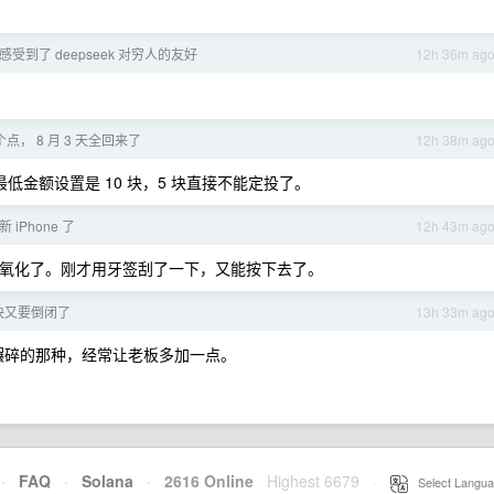
感受到了 deepseek 对穷人的友好
12h 36m ag
个点， 8 月 3 天全回来了
12h 38m ag
金额设置是 10 块，5 块直接不能定投了。
iPhone 了
12h 43m ag
氧化了。刚才用牙签刮了一下，又能按下去了。
快又要倒闭了
13h 33m ag
辗碎的那种，经常让老板多加一点。
·
FAQ
·
Solana
·
2616 Online
Highest 6679
·
Select Langua