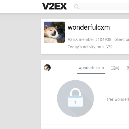
wonderfulcxm
V2EX member #104939, joined on
Today's activity rank
672
wonderfulcxm
提问
Per wonderfu