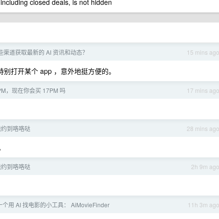
 including closed deals, is not hidden
渠道获取最新的 AI 资讯和动态？
15 mins ag
特别打开某个 app ，意外地挺方便的。
PM，现在你会买 17PM 吗
17 mins ag
能约到咯咯哒
28 mins ag
。
能约到咯咯哒
2h 9m ag
一个用 AI 找电影的小工具： AiMovieFinder
11h 3m ag