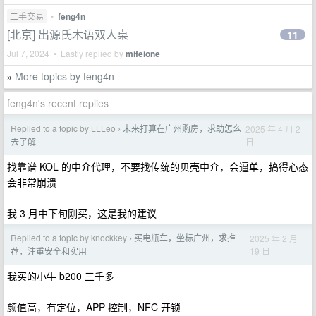
二手交易
•
feng4n
[北京] 出源氏木语双人桌
11
Jul 7, 2024 • Lastly replied by
mifeione
More topics by feng4n
»
feng4n's recent replies
Replied to a topic by LLLeo
未来打算在广州购房，求助怎么
2025 年 4 月 2
›
日
去了解
找靠谱 KOL 的中介代理，不要找传统的贝壳中介，会逼单，搞得心态
会非常崩溃
我 3 月中下旬刚买，这是我的建议
Replied to a topic by knockkey
买电瓶车，坐标广州，求推
2025 年 2 月
›
19 日
荐，注重安全和实用
我买的小牛 b200 三千多
颜值高，有定位，APP 控制，NFC 开锁