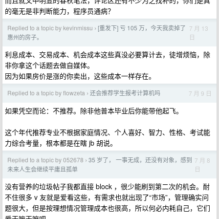
而且就文中明显的春秋笔法，评论区还有不少为之找补的，你们是真
的毫无是非判断能力，程序员通病？
Replied to a topic by kevinmissu
[重发下] 亏 105 万，今天我卖掉了
7 月 13
›
日
惠州的房子。
利息成本、交易成本、机会成本这些真没必要算计去，徒增烦恼，除
非你拿这个话题去做自媒体。
因为如果房价是涨的你卖出，这些成本一样存在。
Replied to a topic by flowzeta
还会推荐学生报考计算机吗
7 月 9 日
›
如果凭空而论：不推荐。除非他普本毕业后你能带他起飞。
这个年代推荐专业不根据家庭情况、个人喜好、智力、性格、考试能
力综合考量，根本都是在瞎 jb 胡说。
Replied to a topic by 052678
35 岁了， 一事无成，还没有对象，感到
7 月 8
›
日
未来人生会继续平庸且孤单
没有营养的垃圾帖子我都直接 block ，很少能刷到第二次的机会。耐
不住很多 v 友就是爱看这些，有需求也就出现了“市场”，管理确实问
题很大，但是按理想情况管理成本也很高，所以何必内耗自己，它们
爱干嘛干嘛吧。