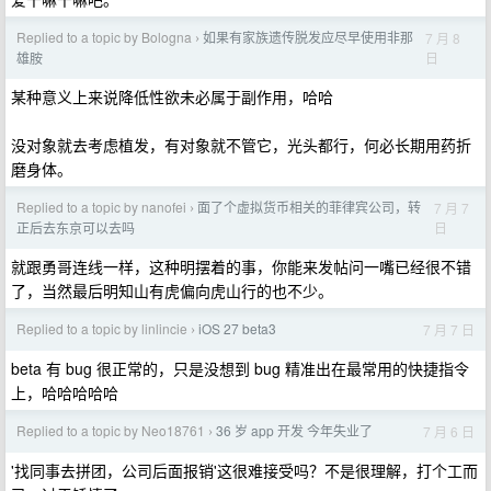
Replied to a topic by Bologna
如果有家族遗传脱发应尽早使用非那
7 月 8
›
日
雄胺
某种意义上来说降低性欲未必属于副作用，哈哈
没对象就去考虑植发，有对象就不管它，光头都行，何必长期用药折
磨身体。
Replied to a topic by nanofei
面了个虚拟货币相关的菲律宾公司，转
7 月 7
›
日
正后去东京可以去吗
就跟勇哥连线一样，这种明摆着的事，你能来发帖问一嘴已经很不错
了，当然最后明知山有虎偏向虎山行的也不少。
Replied to a topic by linlincie
iOS 27 beta3
7 月 7 日
›
beta 有 bug 很正常的，只是没想到 bug 精准出在最常用的快捷指令
上，哈哈哈哈哈
Replied to a topic by Neo18761
36 岁 app 开发 今年失业了
7 月 6 日
›
'找同事去拼团，公司后面报销'这很难接受吗？不是很理解，打个工而