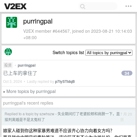
purringpal
V2EX member #644567, joined on 2023-08-21 10:14:03
+08:00
Switch topics list
投资
•
purringpal
已上车的拿住了
34
Oct 3, 2024 • Lastly replied by
p7IySTldqB
More topics by purringpal
»
purringpal's recent replies
Replied to a topic by szwhszw
失业期间打了老婆脸颊和肩膀一下，直
7 月 20
›
日
接判离婚是不是太冤枉了
娘家人碰到你这种家暴男难道不应该齐心协力向着女方吗？