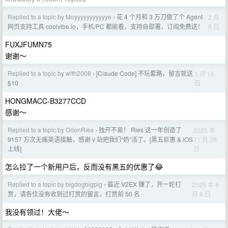
Replied to a topic by Moyyyyyyyyyyye
花 4 个月和 3 万刀做了个 Agent
2 月
›
9 日
网页支持工具 coolvibe.io，手机/PC 都能看，支持自部署，订阅免费送！
FUXJFUMN75
谢谢～
Replied to a topic by wlfh2008
[Claude Code] 不玩套路，留言就送
1 月 15
›
日
$10
HONGMACC-B3277CCD
感谢～
Replied to a topic by OrionRies
独开不易！ Ries 这一年创造了
2025 年
›
11 月 28
9157 万次无痛英语接触，感谢 v 站把我们“奶”活了。[黑五巨惠 & iOS
日
上线]
怎么拉了一个新用户后，反而没有黑五的优惠了😂
Replied to a topic by bigdogbigpig
最近 V2EX 赚了，开一轮打
2025 年 8
›
月 8 日
赏，请各位没有收到过打赏的留言，打赏前 50 名
我没有领过！大佬～