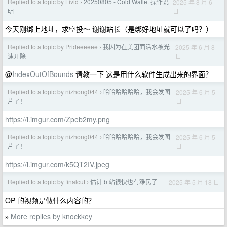
Replied to a topic by Livid
20250805 - Cold Wallet 操作说
2025 年 8 月 6
›
日
明
今天刚绑上地址，求空投～ 谢谢站长（是绑好地址就可以了吗？）
Replied to a topic by Prideeeeee
我因为在美团面活水被光
2025 年 6 月 8
›
日
速开除
@
IndexOutOfBounds
请教一下 这是用什么软件生成出来的界面？
Replied to a topic by nizhong044
哈哈哈哈哈哈，我会发图
2025 年 6 月 5
›
日
片了！
https://i.imgur.com/Zpeb2my.png
Replied to a topic by nizhong044
哈哈哈哈哈哈，我会发图
2025 年 6 月 5
›
日
片了！
https://i.imgur.com/k5QT2IV.jpeg
Replied to a topic by finalcut
估计 b 站很快也有难民了
2025 年 5 月 18 日
›
OP 的视频是做什么内容的？
More replies by knockkey
»