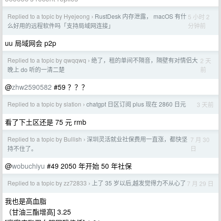
Replied to a topic by Hyejeong
RustDesk 内存泄露， macOS 有什
5 小时 2
›
分钟前
么好用的远程软件吗「支持局域网连接」
uu 局域网会 p2p
Replied to a topic by qwqqwq
绝了，租的单间不隔音，隔壁有对情侣大
2 天
›
前
晚上 do 听的一清二楚
@
zhw2590582
#59 ？？？
Replied to a topic by slation
chatgpt 日区订阅 plus 现在 2860 日元
3 天前
›
看了下土区还是 75 元 rmb
Replied to a topic by Bullish
深圳灵活就业社保费用一直涨，都快坚
7 月 30
›
日
持不住了。
@
wobuchiyu
#49 2050 年开始 50 年社保
Replied to a topic by zz72833
上了 35 岁以后,越发觉得力不从心了
7 月 29 日
›
我也是高血脂
（甘油三酯增高] 3.25