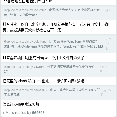
[高密度脂蛋白胆固醇偏低] 1.01
Replied to a topic by jacketma
老罗吐槽给老太买了 2 个电视机不会
7 月 27
›
日
用，还有更好的设计吗？
抖音其实可以自己出个电视，开机就是推荐页，老人只用按上下翻
页，或者遇到喜欢的就按左右下一集
7 月
Replied to a topic by soleilune
[开源]或许是 WindTerm 精神的续作：
›
26
SSH 客户端 OxideTerm 焕新为原生软件， Windows 空载内存仅 25 MB
日
非常喜欢项目功能,有时候 win 改几个文件麻烦死了
Replied to a topic by yitwotre
外面访问家里局域网最优雅的方式
7 月 16
›
日
是？
把家里的 clash 端口 frp 出来，一键访问内网+翻墙
Replied to a topic by zack5337
中国二季度经济增长放缓至 4.3% 低
7 月 15
›
日
于市场预期
怎么还没挪到水深火热
More replies by 565656
»