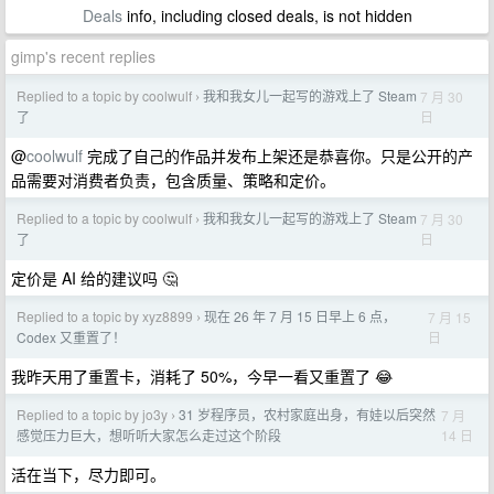
Deals
info, including closed deals, is not hidden
gimp's recent replies
Replied to a topic by coolwulf
我和我女儿一起写的游戏上了 Steam
7 月 30
›
日
了
@
coolwulf
完成了自己的作品并发布上架还是恭喜你。只是公开的产
品需要对消费者负责，包含质量、策略和定价。
Replied to a topic by coolwulf
我和我女儿一起写的游戏上了 Steam
7 月 30
›
日
了
定价是 AI 给的建议吗 🤔
Replied to a topic by xyz8899
现在 26 年 7 月 15 日早上 6 点，
7 月 15
›
日
Codex 又重置了！
我昨天用了重置卡，消耗了 50%，今早一看又重置了 😂
Replied to a topic by jo3y
31 岁程序员，农村家庭出身，有娃以后突然
7 月
›
14 日
感觉压力巨大，想听听大家怎么走过这个阶段
活在当下，尽力即可。