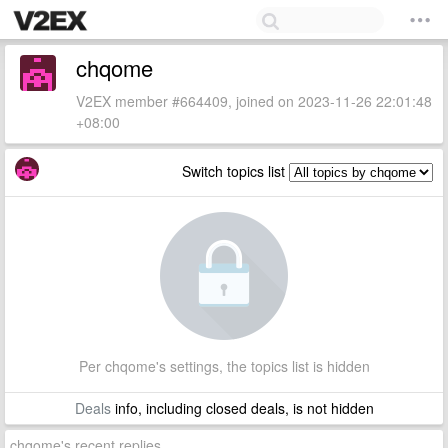
chqome
V2EX member #664409, joined on 2023-11-26 22:01:48
+08:00
Switch topics list
Per chqome's settings, the topics list is hidden
Deals
info, including closed deals, is not hidden
chqome's recent replies