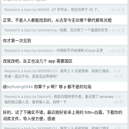
Replied to a topic by 565656
27 岁毕业，现在也终于 30 了。
4 月 29 日
›
正常，不是人人都能找到的，从古至今无论哪个朝代都有光棍
Replied to a topic by canbewrong
哇撒，见识到了一个邋遢的女性
4 月 24 日
›
你才第一次见到
Replied to a topic by shenjialun
中国账号开始强制 iCloud 云贵
4 月 24 日
›
改就改吧，反正也没几个 app 需要国区
Replied to a topic by 3825995121
我早上 5 点接堂妹、给她订酒店，
4 月
›
24 日
老婆一直过不去，是我没边界感吗？
@
jayhuang0044
你算个 p 啊？够 p 都不是的垃圾
Replied to a topic by GabrielS
我是白霜拼音作者，最近做了 windows
4 月
›
23 日
端的独立输入法：墨奇输入法，自荐一下
好的，试了下确实不错，最近刚好安卓上用的 fcitx+白霜，下载你的
词库文件，导入很方便，感谢
Replied to a topic by 3825995121
我早上 5 点接堂妹、给她订酒店，
4 月
›